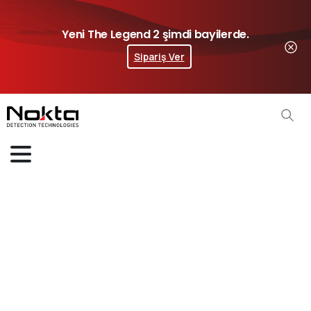
Yeni The Legend 2 şimdi bayilerde.
Sipariş Ver
Dedektör
Arama
Başlığı
Kapakları
Home
Dedektör Aksesuarları
Dedektör Arama Başlığı Kapakları