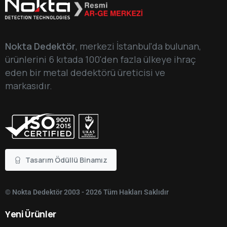
Nokta Dedektör
, merkezi İstanbul'da bulunan,
ürünlerini 6 kıtada 100'den fazla ülkeye ihraç
eden bir metal dedektörü üreticisi ve
markasıdır.
Tasarım Ödüllü Binamız
© Nokta Dedektör 2003 - 2026 Tüm Hakları Saklıdır
Yeni
Ürünler