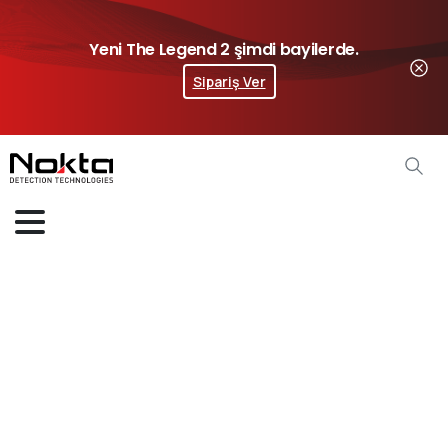
Yeni The Legend 2 şimdi bayilerde.
Sipariş Ver
Midi
Hoard
Aksesuarları
Home
Dedektör Aksesuarları
Midi Hoard Aksesuarları