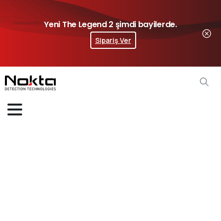
Yeni The Legend 2 şimdi bayilerde.
Sipariş Ver
Score
Serisi
Aksesuarları
Home
Dedektör Aksesuarları
Score Serisi Aksesuarları