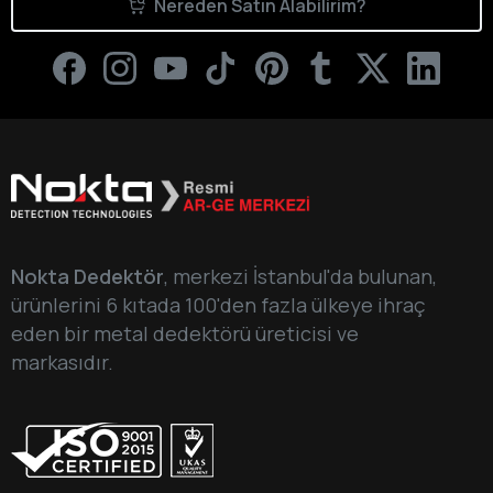
Nereden Satın Alabilirim?
Telefon Numaranız*
Size nasıl yardımcı olabiliriz?
Nokta Dedektör
, merkezi İstanbul'da bulunan,
ürünlerini 6 kıtada 100'den fazla ülkeye ihraç
eden bir metal dedektörü üreticisi ve
Kişisel Verilerimin, Nokta Mühendislik A.Ş. tarafından
markasıdır.
6698 Sayılı Kişisel Verilerin Korunması Kanunu
kapsamında hazırlanan
Aydınlatma Metni
’nde belirtilen
amaçlarla işlenmesini, muhafaza edilmesini ve hizmet
ilişkisi içerisinde olunan üçüncü kişiler ile paylaşılmasını