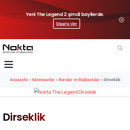
Yeni The Legend 2 şimdi bayilerde.
Sipariş Ver
Anasayfa
>
Aksesuarlar
>
Borular ve Bağlantılar
>
Dirseklik
Dirseklik