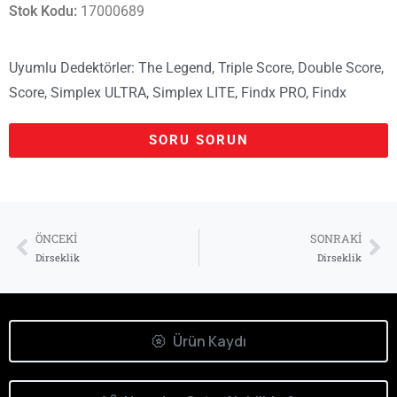
Stok Kodu:
17000689
Uyumlu Dedektörler:
The Legend
,
Triple Score
,
Double Score
,
Score
,
Simplex ULTRA
,
Simplex LITE
,
Findx PRO
,
Findx
Aşağıdaki formu kullanarak bizimle
SORU SORUN
doğrudan iletişime geçebilirsiniz.
Adınız Soyadınız*
ÖNCEKI
SONRAKI
Dirseklik
Dirseklik
Yaşadığınız Şehir*
Ürün Kaydı
E-Posta Adresiniz*