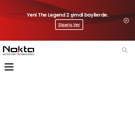
Yeni The Legend 2 şimdi bayilerde.
Sipariş Ver
Kişisel
Verilerin
İşlenmesi
ve
Saklaması
Açık
Rıza
Metni
Home
Kişisel Verilerin İşlenmesi ve Saklaması Açık Rıza