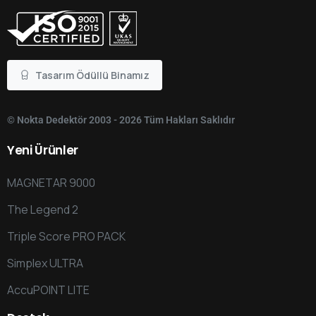
Tasarım Ödüllü Binamız
© Nokta Dedektör 2003 - 2026 Tüm Hakları Saklıdır
Yeni
Ürünler
MAGNETAR 9000
The Legend 2
Triple Score PRO PACK
Simplex ULTRA
AccuPOINT LITE