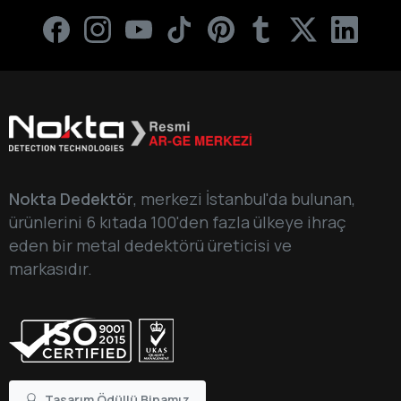
1:37
Invenio Dedektör - Gerçek Zamanlı Görüntüleme Siste
0:32
İtalya - Dedektör Rallisi - 2017
0:53
Invenio Dedektör - Gerçek Zamanlı Görüntüleme Sist
7:40
İspanya - Detectopasion Extrem Dedektör Rallisi - 2017
1:12
Invenio Dedektör - Gerçek Zamanlı Görüntüleme Siste
2:27
Invenio Dedektör - Gerçek Zamanlı Görüntüleme Siste
Nokta Dedektör
, merkezi İstanbul'da bulunan,
1:09
Invenio Dedektör - Gerçek Zamanlı Görüntüleme Siste
ürünlerini 6 kıtada 100'den fazla ülkeye ihraç
eden bir metal dedektörü üreticisi ve
3:12
Invenio Dedektör - Gerçek Zamanlı Görüntüleme S
markasıdır.
1:03
Invenio Dedektör - Gerçek Zamanlı Görüntüleme Sistem
3:44
Invenio Dedektör - Gerçek Zamanlı Görüntüleme Sistem
Tasarım Ödüllü Binamız