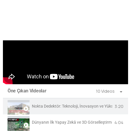
Öne Çıkan Videolar
10 Videos
3:20
Nokta Dedektör: Teknoloji, İnovasyon ve Yüksek Kalite 
4:04
Dünyanın İlk Yapay Zekâ ve 3D Görselleştirme Özellikli A