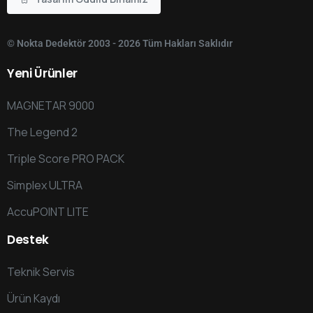
0:46
Invenio Dedektör - Gerçek Zamanlı Görüntüleme Sistemi
1:25
Invenio Dedektör - Gerçek Zamanlı Görüntüleme Si
© Nokta Dedektör 2003 - 2026 Tüm Hakları Saklıdır
Yeni
Ürünler
1:23
Invenio Dedektör - Gerçek Zamanlı Görüntüleme Sistem
MAGNETAR 9000
The Legend 2
Triple Score PRO PACK
Simplex ULTRA
AccuPOINT LITE
Destek
Teknik Servis
Ürün Kaydı