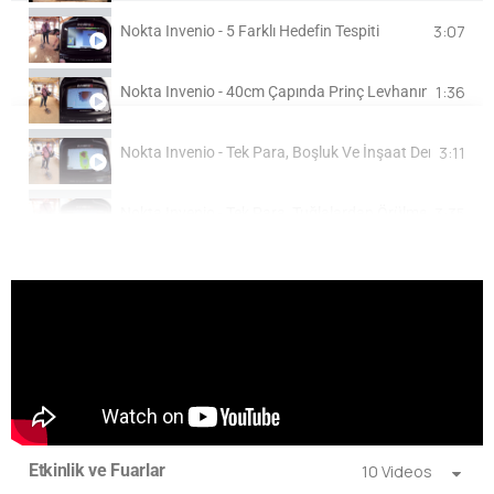
3:07
Nokta Invenio - 5 Farklı Hedefin Tespiti
1:36
Nokta Invenio - 40cm Çapında Prinç Levhanın Tespiti
3:11
Nokta Invenio - Tek Para, Boşluk Ve İnşaat Demirinden Y
3:35
Nokta Invenio - Tek Para, Tuğlalardan Örülme Kapak Ve
1:38
Invenio Dedektör - 50cm Uzunluğunda 8mm'lik Demirden 
2:07
Invenio Dedektör - 50cm Uzunluğunda 8mm'lik Demirden 
2:06
Invenio Dedektör - 50cm Uzunluğunda 8mm'lik Demirden 
1:59
Invenio Dedektör - 50cm Uzunluğunda 8mm'lik Demirden 
Etkinlik ve Fuarlar
10 Videos