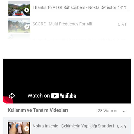
1:00
Thanks To All Of Subscribers - Nokta Detectors
0:41
SCORE - Multi Frequency For All!
1:00
Unleash your metal detecting skills with the Nokta Sco
0:40
Nokta AccuPOINT - Daha Akıllı ve Daha Hızlı Hedef Tesp
1:01
NOKTA SIMPLEX YENİ NESİL METAL DEDEKTÖRLERİ
21:35
The Legend | Detecting In Beach Mode
0:28
PulseDive Scuba Detector & Pointer 2-in-1 Set
Kullanım ve Tanıtım Videoları
28 Videos
2:55
Mini & Midi Hoard - Waterproof Kids Metal Detector Ser
0:44
Nokta Invenio - Çekimlerin Yapıldığı Standın Hazırlanışı