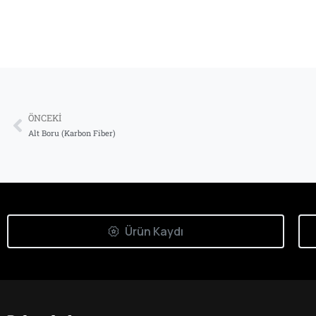
ÖNCEKI
Alt Boru (Karbon Fiber)
Ürün Kaydı