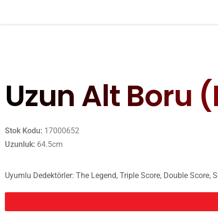
E-Posta Adresiniz*
Uzun Alt Boru 
Stok Kodu:
17000652
Uzunluk:
64.5cm
Kişisel Verilerimin, Nokta Mühendislik A.Ş. tarafı
amaçlarla işlenmesini, muhafaza edilmesini ve hi
Uyumlu Dedektörler:
The Legend
,
Triple Score
,
Double Score
,
S
Nokta Mühendislik A.Ş. tarafından her çeşit etkinlik, an
tarafıma ticari elektron