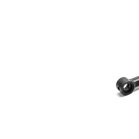
Aşağıdaki formu kullan
Adınız Soyadınız*