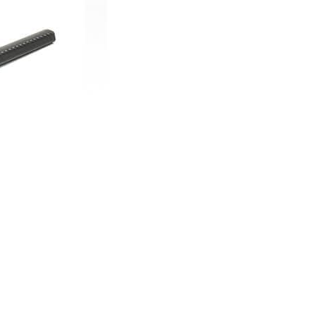
 geçebilirsiniz.
ğınız Şehir*