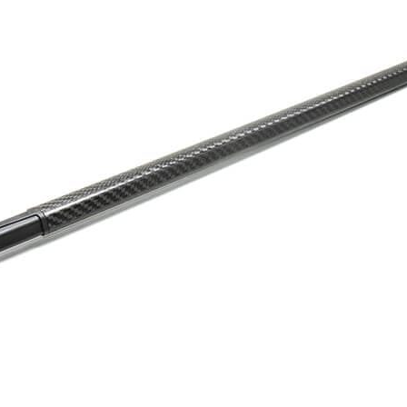
arak bizimle doğrudan iletişime
Yaşadı