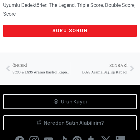
Uyumlu Dedektörler:
The Legend
,
Triple Score
,
Double Score
,
Score
Yaşadığınız Şehir*
SORU SORUN
E-Posta Adresiniz*
ÖNCEKI
SONRAKI
SC35 & LG35 Arama Başlığı Kapağı
LG28 Arama Başlığı Kapağı
Telefon Numaranız*
Ürün Kaydı
Size nasıl yardımcı olabiliriz?
Nereden Satın Alabilirim?