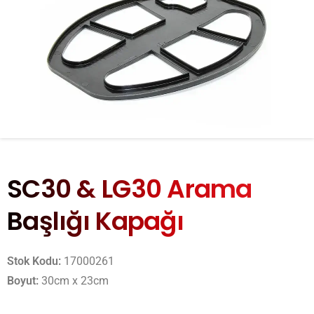
SC30 & LG30 Arama
Başlığı Kapağı
Aşağıdaki formu kullanarak bizimle
doğrudan iletişime geçebilirsiniz.
Stok Kodu:
17000261
Boyut:
30cm x 23cm
Adınız Soyadınız*