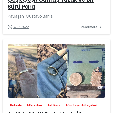
Sürü Para
Paylaşan: Gustavo Barila
13.04.2022
Read more
-
Buluntu
Mücevher
Tek Para
Tüm Başarı Hikayeleri