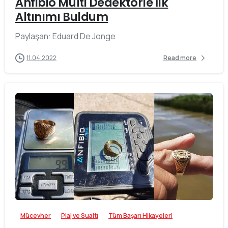
Anfibio Multi Dedektörle İlk
Altınımı Buldum
Paylaşan: Eduard De Jonge
11.04.2022
Read more
-
Mücevher
Plaj ve Sualtı
Tüm Başarı Hikayeleri