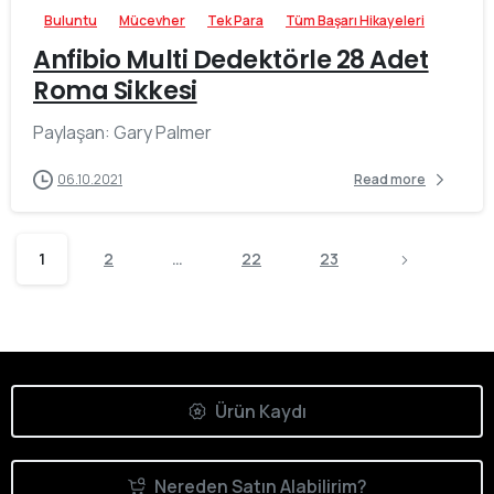
Buluntu
Mücevher
Tek Para
Tüm Başarı Hikayeleri
Anfibio Multi Dedektörle 28 Adet
Roma Sikkesi
Paylaşan: Gary Palmer
06.10.2021
Read more
1
2
…
22
23
Ürün Kaydı
Nereden Satın Alabilirim?