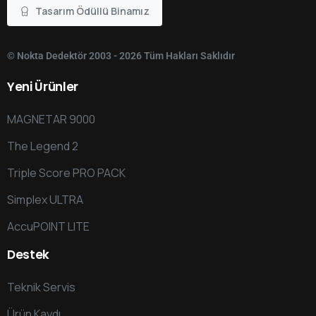
Tasarım Ödüllü Binamız
© Nokta Dedektör 2003 - 2026 Tüm Hakları Saklıdır
Yeni
Ürünler
MAGNETAR 9000
The Legend 2
Triple Score PRO PACK
Simplex ULTRA
AccuPOINT LITE
Destek
Teknik Servis
Ürün Kaydı