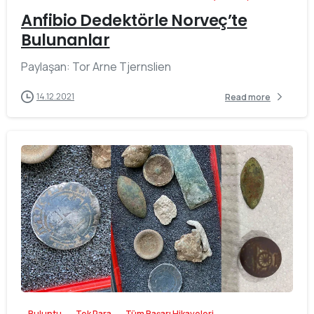
Anfibio Dedektörle Norveç’te
Bulunanlar
Paylaşan: Tor Arne Tjernslien
14.12.2021
Read more
-
Buluntu
Tek Para
Tüm Başarı Hikayeleri