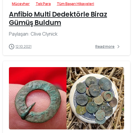
Mücevher
Tek Para
Tüm Başarı Hikayeleri
Anfibio Multi Dedektörle Biraz
Gümüş Buldum
Paylaşan: Clive Clynick
12.10.2021
Read more
-