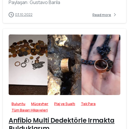
Paylaşan: Gustavo Barila
03.10.2022
Read more
-
Buluntu
Mücevher
Plaj ve Sualtı
Tek Para
Tüm Başarı Hikayeleri
Anfibio Multi Dedektörle Irmakta
Bulduklarım