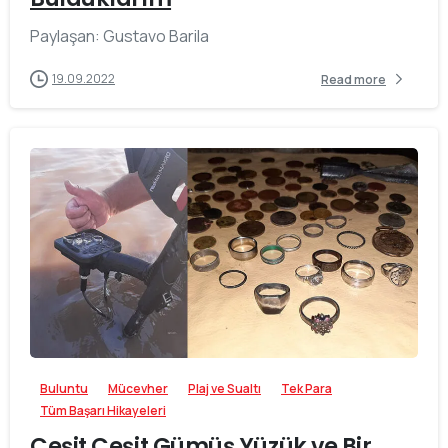
Paylaşan: Gustavo Barila
19.09.2022
Read more
-
Buluntu
Mücevher
Plaj ve Sualtı
Tek Para
Tüm Başarı Hikayeleri
Çeşit Çeşit Gümüş Yüzük ve Bir