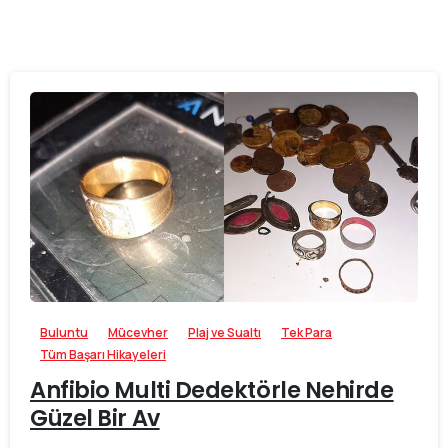
-
Buluntu
Mücevher
Plaj ve Sualtı
Tek Para
Tüm Başarı Hikayeleri
Anfibio Multi Dedektörle Nehirde
Güzel Bir Av