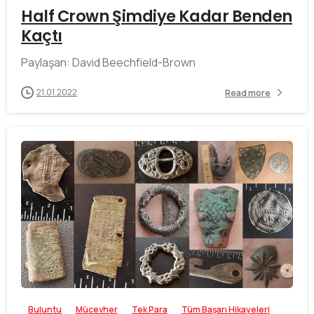
Half Crown Şimdiye Kadar Benden
Kaçtı
Paylaşan: David Beechfield-Brown
21.01.2022
Read more
-
Buluntu
Mücevher
Tek Para
Tüm Başarı Hikayeleri