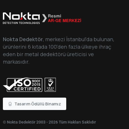
Nokta Dedektör
, merkezi İstanbul'da bulunan,
ürünlerini 6 kıtada 100'den fazla ülkeye ihraç
eden bir metal dedektörü üreticisi ve
markasıdır.
Tasarım Ödüllü Binamız
© Nokta Dedektör 2003 - 2026 Tüm Hakları Saklıdır