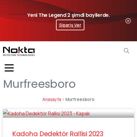
Yeni The Legend 2 şimdi bayilerde.
Sipariş Ver
Murfreesboro
Anasayfa
>
Murfreesboro
Kadoha Dedektör Rallisi 2023