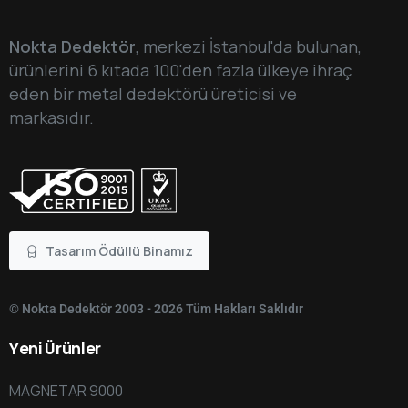
Nokta Dedektör
, merkezi İstanbul'da bulunan,
ürünlerini 6 kıtada 100'den fazla ülkeye ihraç
eden bir metal dedektörü üreticisi ve
markasıdır.
Tasarım Ödüllü Binamız
© Nokta Dedektör 2003 - 2026 Tüm Hakları Saklıdır
Yeni
Ürünler
MAGNETAR 9000