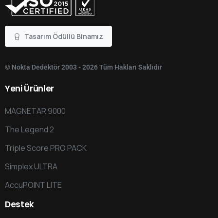
Tasarım Ödüllü Binamız
© Nokta Dedektör 2003 - 2026 Tüm Hakları Saklıdır
Yeni
Ürünler
MAGNETAR 9000
The Legend 2
Triple Score PRO PACK
Simplex ULTRA
AccuPOINT LITE
Destek