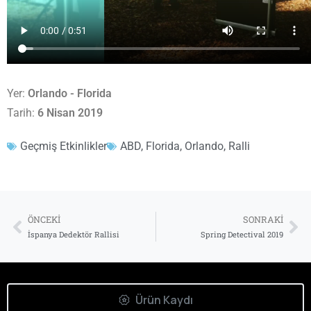
Yer:
Orlando - Florida
Tarih:
6 Nisan 2019
Geçmiş Etkinlikler
ABD
,
Florida
,
Orlando
,
Ralli
ÖNCEKI
SONRAKI
İspanya Dedektör Rallisi
Spring Detectival 2019
Ürün Kaydı