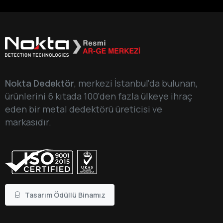
Nokta Dedektör
, merkezi İstanbul'da bulunan,
ürünlerini 6 kıtada 100'den fazla ülkeye ihraç
eden bir metal dedektörü üreticisi ve
markasıdır.
Tasarım Ödüllü Binamız