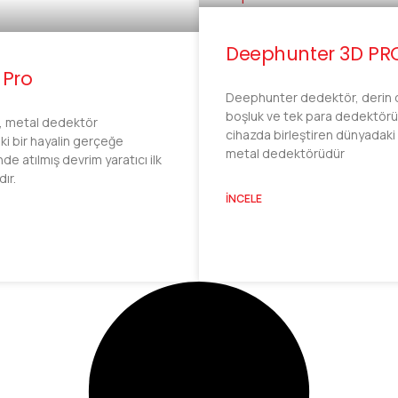
Deephunter 3D PR
 Pro
Deephunter dedektör, derin 
boşluk ve tek para dedektörü
, metal dedektör
cihazda birleştiren dünyadaki 
i bir hayalin gerçeğe
metal dedektörüdür
e atılmış devrim yaratıcı ilk
ır.
İNCELE