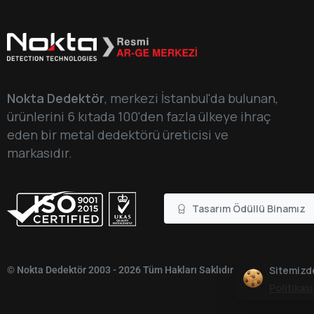
Nokta Dedektör
, merkezi İstanbul'da bulunan,
ürünlerini 6 kıtada 100'den fazla ülkeye ihraç
eden bir metal dedektörü üreticisi ve
markasıdır.
Tasarım Ödüllü Binamız
Sitemizde
© Nokta Dedektör 2003 - 2026 Tüm Hakları Saklıdır
Politikası