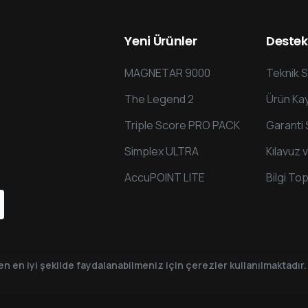
Yeni
Ürünler
Destek
MAGNETAR 9000
Teknik S
The Legend 2
Ürün Kay
Triple Score PRO PACK
Garanti 
Simplex ULTRA
Kılavuz 
AccuPOINT LITE
Bilgi To
n en iyi şekilde faydalanabilmeniz için çerezler kullanılmaktadır