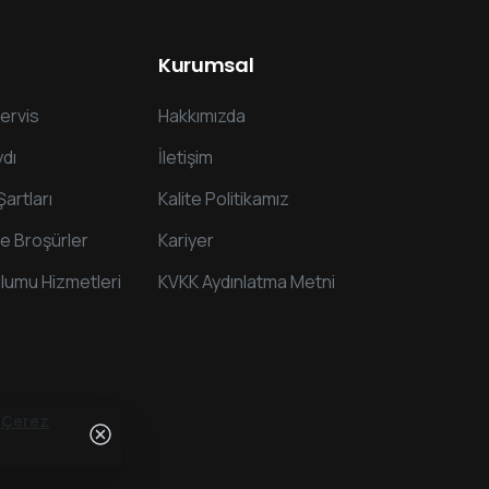
Kurumsal
ervis
Hakkımızda
dı
İletişim
Şartları
Kalite Politikamız
ve Broşürler
Kariyer
plumu Hizmetleri
KVKK Aydınlatma Metni
.
Çerez