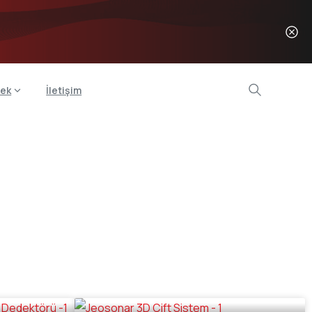
ek
İletişim
örleri