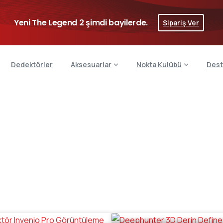
Yeni The Legend 2 şimdi bayilerde.
Sipariş Ver
Dedektörler
Aksesuarlar
Nokta Kulübü
Dest
Define
Dedektörleri
e
Nokta Dedektör Fiyatları ve Modelleri
Define Dedekt