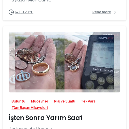
14.09.2020
Read more
-
Buluntu
Mücevher
Plaj ve Sualtı
Tek Para
Tüm Başarı Hikayeleri
İşten Sonra Yarım Saat
Paylaşan: Bo Huncus