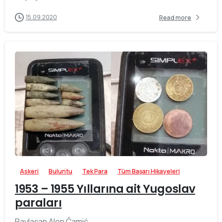
15.09.2020
Read more
-
Askeri
Buluntu
Tek Para
Tüm Başarı Hikayeleri
1953 – 1955 Yıllarına ait Yugoslav
paraları
Paylaşan Alen Čamić