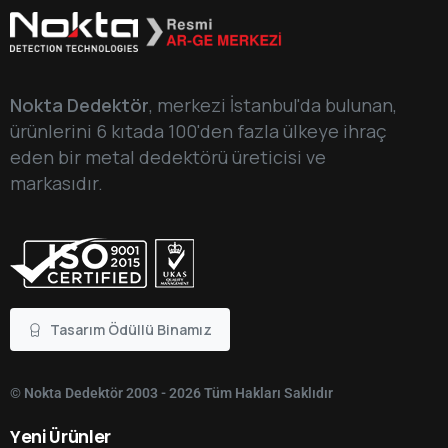
Nokta Dedektör
, merkezi İstanbul'da bulunan,
ürünlerini 6 kıtada 100'den fazla ülkeye ihraç
eden bir metal dedektörü üreticisi ve
markasıdır.
Tasarım Ödüllü Binamız
© Nokta Dedektör 2003 - 2026 Tüm Hakları Saklıdır
Yeni
Ürünler