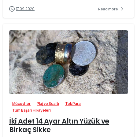
17.09.2020
Read more
-
Mücevher
Plaj ve Sualtı
Tek Para
Tüm Başarı Hikayeleri
İki Adet 14 Ayar Altın Yüzük ve
Birkaç Sikke