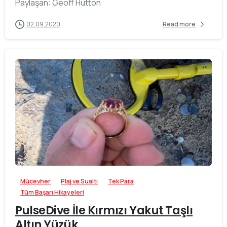
Paylaşan: Geoff Hutton
02.09.2020
Read more
-
Mücevher
Plaj ve Sualtı
Tek Para
Tüm Başarı Hikayeleri
PulseDive İle Kırmızı Yakut Taşlı
Altın Yüzük