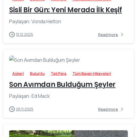
Sisli Bir Gün: Yeni Merada İlk Keşif
Paylaşan: Vonda Helton
15.12.2025
Read more
-
Askeri
Buluntu
Tek Para
Tüm Başarı Hikayeleri
Son Avımdan Bulduğum Şeyler
Paylaşan: Ed Mack
28.11.2025
Read more