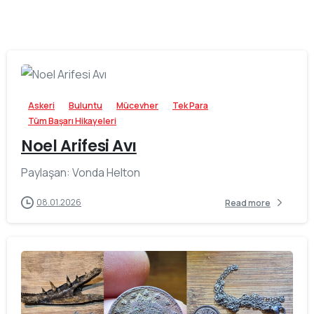
-
Askeri
Buluntu
Mücevher
Tek Para
Tüm Başarı Hikayeleri
Noel Arifesi Avı
Paylaşan: Vonda Helton
08.01.2026
Read more