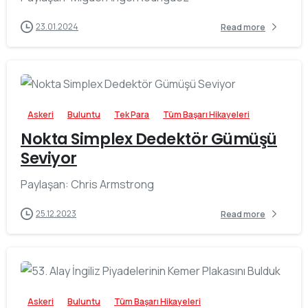
23.01.2024
Read more
-
Askeri
Buluntu
Tek Para
Tüm Başarı Hikayeleri
Nokta Simplex Dedektör Gümüşü
Seviyor
Paylaşan: Chris Armstrong
25.12.2023
Read more
-
Askeri
Buluntu
Tüm Başarı Hikayeleri