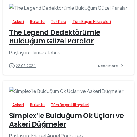
-
Askeri
Buluntu
Tek Para
Tüm Başarı Hikayeleri
The Legend Dedektörümle
Bulduğum Güzel Paralar
Paylaşan: James Johns
22.03.2024
Read more
-
Askeri
Buluntu
Tüm Başarı Hikayeleri
Simplex’le Bulduğum Ok Uçları ve
Askeri Düğmeler
Paylaşan: Miguel Angel Rodriguez