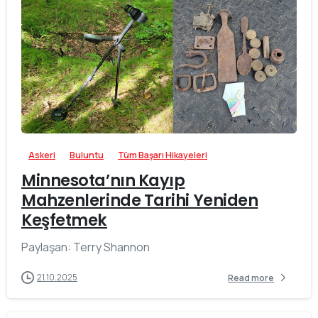
-
Askeri
Buluntu
Tüm Başarı Hikayeleri
Minnesota’nın Kayıp
Mahzenlerinde Tarihi Yeniden
Keşfetmek
Paylaşan: Terry Shannon
21.10.2025
Read more