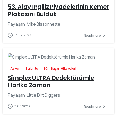
53. Alay İngiliz Piyadelerinin Kemer
Plakasını Bulduk
Paylaşan: Mike Bissonnette
04.09.2023
Read more
-
Askeri
Buluntu
Tüm Başarı Hikayeleri
Simplex ULTRA Dedektörümle
Harika Zaman
Paylaşan: Little Dirt Diggers
31.08.2023
Read more