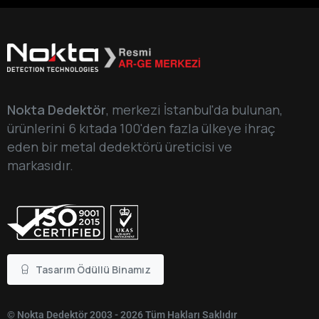
Nokta Dedektör
, merkezi İstanbul'da bulunan,
ürünlerini 6 kıtada 100'den fazla ülkeye ihraç
eden bir metal dedektörü üreticisi ve
markasıdır.
Tasarım Ödüllü Binamız
© Nokta Dedektör 2003 - 2026 Tüm Hakları Saklıdır