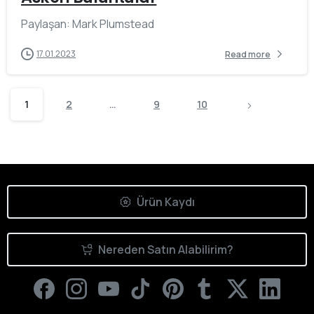
Paylaşan: Mark Plumstead
17.01.2023
Read more
1
2
…
9
10
Ürün Kaydı
Nereden Satın Alabilirim?