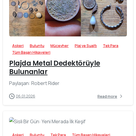
-
Askeri
Buluntu
Mücevher
Plaj ve Sualtı
Tek Para
Tüm Başarı Hikayeleri
Plajda Metal Dedektörüyle
Bulunanlar
Paylaşan: Robert Rider
06.01.2026
Read more
-
Askeri
Buluntu
Tek Para
Tüm Başarı Hikayeleri