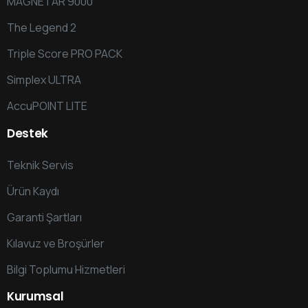
MAGNETAR 9000
hatırlatmaları ile her türlü sair iletişim çalışmaları
dahilinde tarafıma ticari elektronik ileti (sms, ileti,
The Legend 2
sosyal medya, arama vb.) gönderilmesini kabul
Triple Score PRO PACK
ediyorum.
Simplex ULTRA
AccuPOINT LITE
Destek
Teknik Servis
Ürün Kaydı
Garanti Şartları
Kılavuz ve Broşürler
Bilgi Toplumu Hizmetleri
Kurumsal