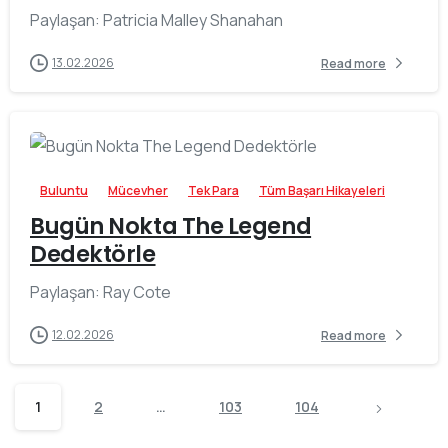
Paylaşan: Patricia Malley Shanahan
13.02.2026
Read more
-
Buluntu
Mücevher
Tek Para
Tüm Başarı Hikayeleri
Bugün Nokta The Legend
Dedektörle
Paylaşan: Ray Cote
12.02.2026
Read more
1
2
…
103
104