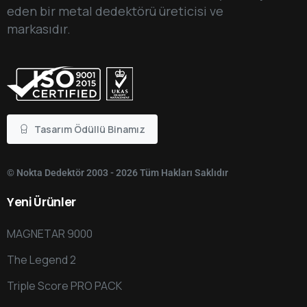
eden bir metal dedektörü üreticisi ve
markasıdır.
Tasarım Ödüllü Binamız
© Nokta Dedektör 2003 - 2026 Tüm Hakları Saklıdır
Yeni
Ürünler
MAGNETAR 9000
The Legend 2
Triple Score PRO PACK