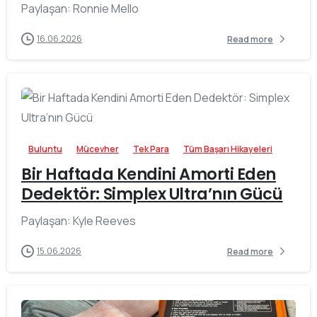
Paylaşan: Ronnie Mello
16.06.2026
Read more
-
Buluntu
Mücevher
Tek Para
Tüm Başarı Hikayeleri
Bir Haftada Kendini Amorti Eden
Dedektör: Simplex Ultra’nın Gücü
Paylaşan: Kyle Reeves
15.06.2026
Read more