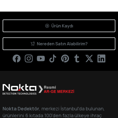
Ürün Kaydı
Nereden Satın Alabilirim?
Nokta Dedektör
, merkezi İstanbul'da bulunan,
ürünlerini 6 kıtada 100'den fazla ülkeye ihraç