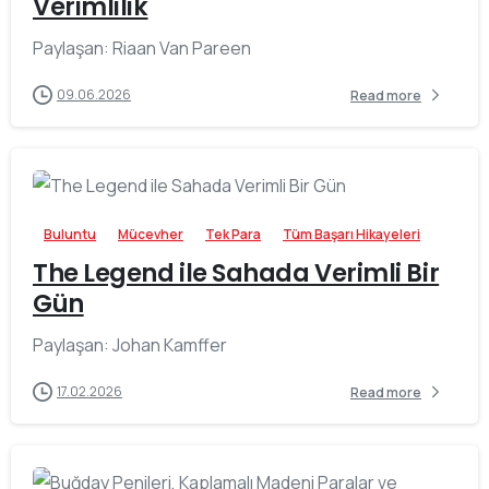
Verimlilik
Paylaşan: Riaan Van Pareen
09.06.2026
Read more
-
Buluntu
Mücevher
Tek Para
Tüm Başarı Hikayeleri
The Legend ile Sahada Verimli Bir
Gün
Paylaşan: Johan Kamffer
17.02.2026
Read more
-