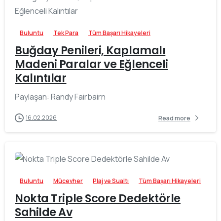
Buluntu
Tek Para
Tüm Başarı Hikayeleri
Buğday Penileri, Kaplamalı
Madeni Paralar ve Eğlenceli
Kalıntılar
Paylaşan: Randy Fairbairn
16.02.2026
Read more
-
Buluntu
Mücevher
Plaj ve Sualtı
Tüm Başarı Hikayeleri
Nokta Triple Score Dedektörle
Sahilde Av