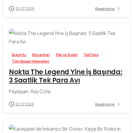
30.07.2026
Read more
0
-
Buluntu
Mücevher
Plaj ve Sualtı
Tek Para
Tüm Başarı Hikayeleri
Nokta The Legend Yine İş Başında:
3 Saatlik Tek Para Avı
Paylaşan: Ray Cote
22.07.2026
Read more
0
-