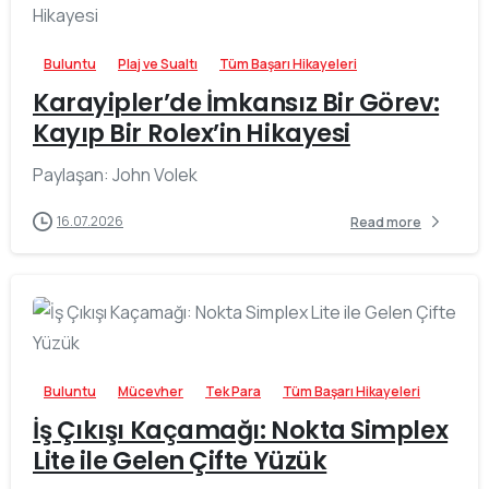
Buluntu
Plaj ve Sualtı
Tüm Başarı Hikayeleri
Karayipler’de İmkansız Bir Görev:
Kayıp Bir Rolex’in Hikayesi
Paylaşan: John Volek
16.07.2026
Read more
-
Buluntu
Mücevher
Tek Para
Tüm Başarı Hikayeleri
İş Çıkışı Kaçamağı: Nokta Simplex
Lite ile Gelen Çifte Yüzük