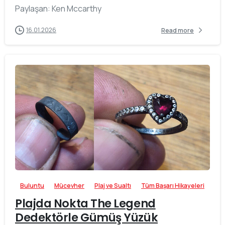
Paylaşan: Ken Mccarthy
16.01.2026
Read more
-
Buluntu
Mücevher
Plaj ve Sualtı
Tüm Başarı Hikayeleri
Plajda Nokta The Legend
Dedektörle Gümüş Yüzük