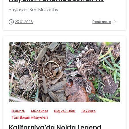
Paylaşan: Ken Mccarthy
23.01.2026
Read more
-
Buluntu
Mücevher
Plaj ve Sualtı
Tek Para
Tüm Başarı Hikayeleri
Kaliforniya’da Nokta Legend