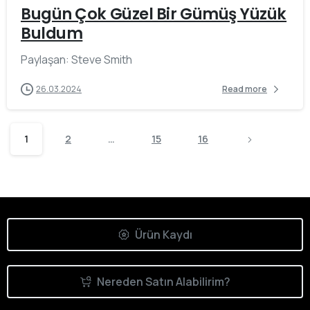
Bugün Çok Güzel Bir Gümüş Yüzük
Buldum
Paylaşan: Steve Smith
26.03.2024
Read more
1
2
…
15
16
Ürün Kaydı
Nereden Satın Alabilirim?