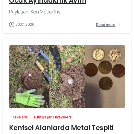
Ocak Ayındaki İlk Avım
Paylaşan: Ken Mccarthy
20.01.2026
Read more
-
Tek Para
Tüm Başarı Hikayeleri
Kentsel Alanlarda Metal Tespiti