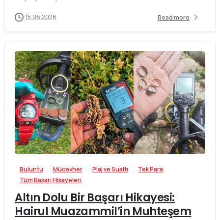
15.06.2026
Read more
-
Buluntu
Mücevher
Plaj ve Sualtı
Tek Para
Tüm Başarı Hikayeleri
Altın Dolu Bir Başarı Hikayesi:
Hairul Muazammil’in Muhteşem