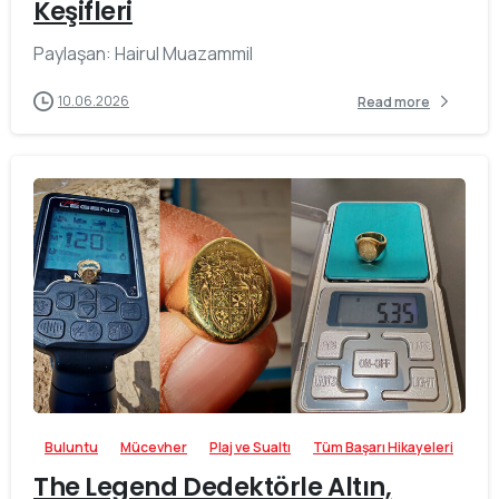
Keşifleri
Paylaşan: Hairul Muazammil
10.06.2026
Read more
-
Buluntu
Mücevher
Plaj ve Sualtı
Tüm Başarı Hikayeleri
The Legend Dedektörle Altın,