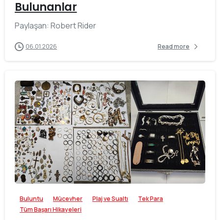
Bulunanlar
Paylaşan: Robert Rider
06.01.2026
Read more
-
Buluntu
Mücevher
Plaj ve Sualtı
Tek Para
Tüm Başarı Hikayeleri