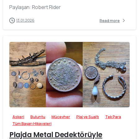
Paylaşan: Robert Rider
13.01.2026
Read more
-
Askeri
Buluntu
Mücevher
Plaj ve Sualtı
Tek Para
Tüm Başarı Hikayeleri
Plajda Metal Dedektörüyle