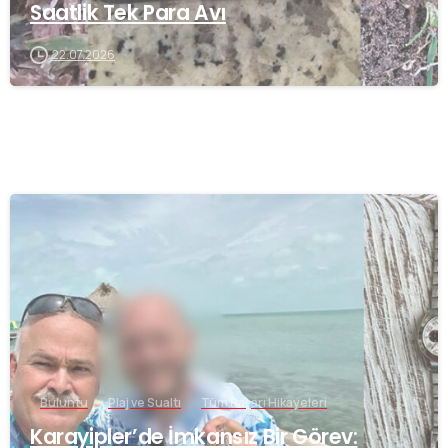
Saatlik Tek Para Avı
22.07.2026
-
Buluntu
Plaj ve Sualtı
Tüm Başarı Hikayeleri
Karayipler’de İmkansız Bir Görev: