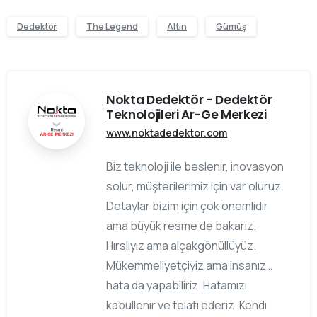
Dedektör
The Legend
Altın
Gümüş
Nokta Dedektör - Dedektör
Teknolojileri Ar-Ge Merkezi
www.noktadedektor.com
Biz teknoloji ile beslenir, inovasyon
solur, müşterilerimiz için var oluruz.
Detaylar bizim için çok önemlidir
ama büyük resme de bakarız.
Hırslıyız ama alçakgönüllüyüz.
Mükemmeliyetçiyiz ama insanız…
hata da yapabiliriz. Hatamızı
kabullenir ve telafi ederiz. Kendi