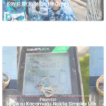
Kayıp Bir Rolex’in Hikayesi
16.07.2026
-
Buluntu
Mücevher
Tek Para
Tüm Başarı Hikayeleri
İş Çıkışı Kaçamağı: Nokta Simplex Lite