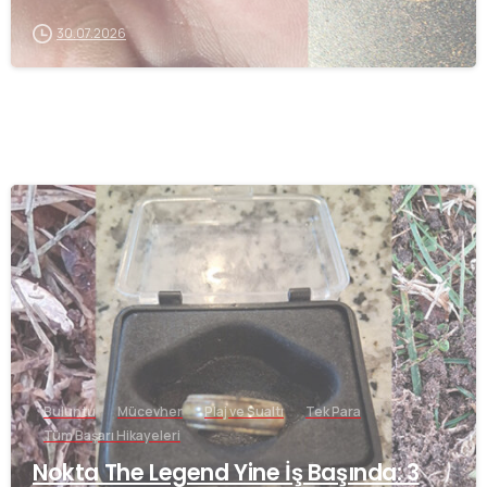
30.07.2026
-
Buluntu
Mücevher
Plaj ve Sualtı
Tek Para
Tüm Başarı Hikayeleri
Nokta The Legend Yine İş Başında: 3