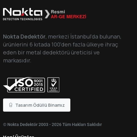
Nokta Dedektör
, merkezi İstanbul'da bulunan,
ürünlerini 6 kıtada 100'den fazla ülkeye ihraç
eden bir metal dedektörü üreticisi ve
markasıdır.
Tasarım Ödüllü Binamız
© Nokta Dedektör 2003 - 2026 Tüm Hakları Saklıdır