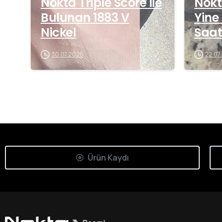
Nokta Triple Score ile
Nokt
Bulunan 1883 V
Yine
Nickel
Saat
30.07.2026
22.07
Ürün Kaydı