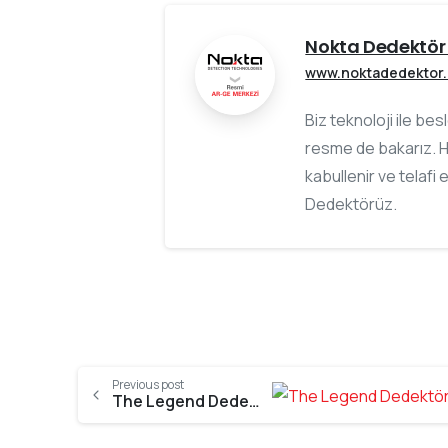
Nokta Dedektör 
www.noktadedektor
Biz teknoloji ile be
resme de bakarız. H
kabullenir ve telafi 
Dedektörüz.
Previous post
The Legend Dedektörün Plajdaki İlk Avı