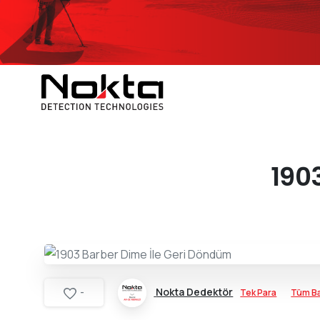
190
Nokta Dedektör
Tek Para
Tüm Ba
-