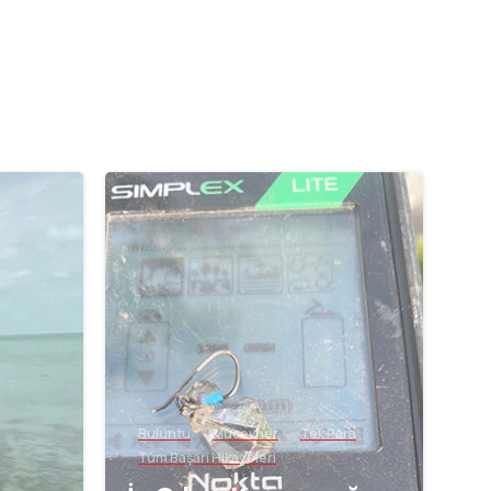
-
-
Buluntu
Mücevher
Tek Para
Tüm Başarı Hikayeleri