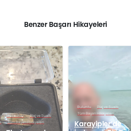
Benzer Başarı Hikayeleri
-
Buluntu
Plaj ve Sualtı
Tüm Başarı Hikayeleri
u
Mücevher
Plaj ve Sualtı
Karayipler’de
a
Tüm Başarı Hikayeleri