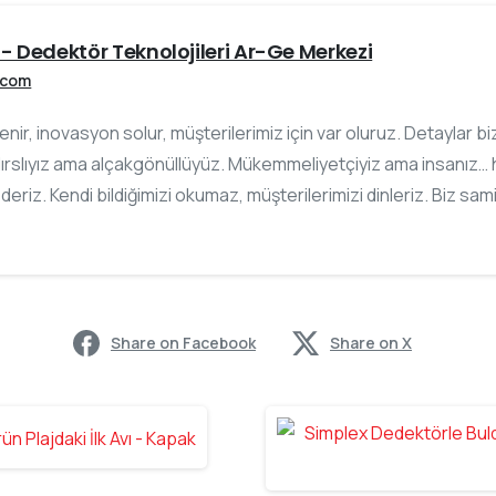
- Dedektör Teknolojileri Ar-Ge Merkezi
.com
slenir, inovasyon solur, müşterilerimiz için var oluruz. Detaylar 
ırslıyız ama alçakgönüllüyüz. Mükemmeliyetçiyiz ama insanız… h
ederiz. Kendi bildiğimizi okumaz, müşterilerimizi dinleriz. Biz sam
Share on Facebook
Share on X