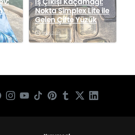
ev:
İş Çıkışı Kaçamağı:
n
Nokta Simplex Lite ile
Gelen Çifte Yüzük
16.06.2026