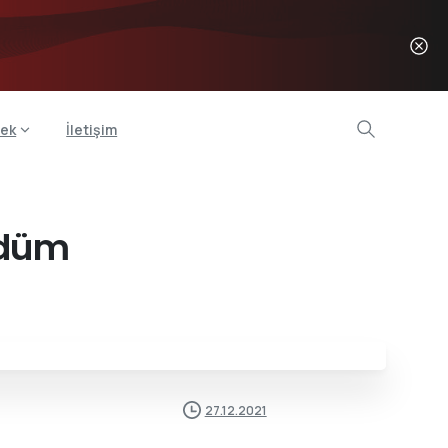
ek
İletişim
ndüm
27.12.2021