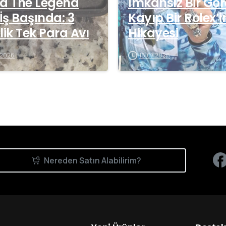
a The Legend
İmkansız Bir Gör
 İş Başında: 3
Kayıp Bir Rolex’i
lik Tek Para Avı
Hikayesi
.2026
16.07.2026
Nereden Satın Alabilirim?