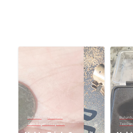
-
Buluntu
Tek Para
Bulunt
Tüm Başarı Hikayeleri
Tek Par