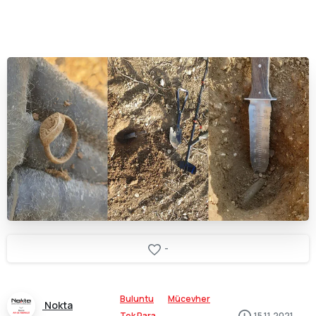
-
Buluntu
Mücevher
Nokta
Tek Para
15.11.2021