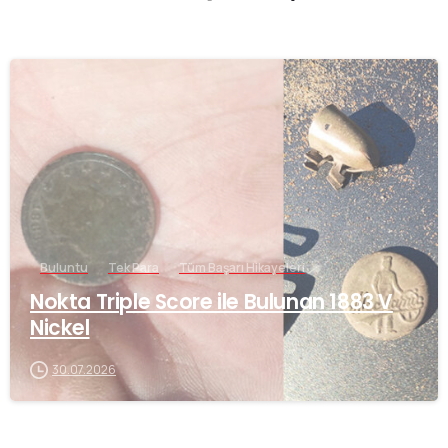
-
Buluntu
Tek Para
Tüm Başarı Hikayeleri
Nokta Triple Score ile Bulunan 1883 V
Nickel
30.07.2026