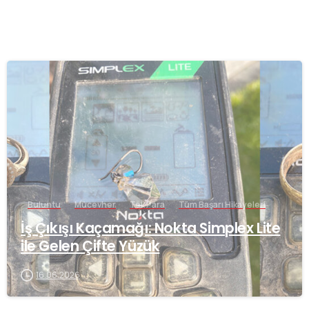
-
Buluntu
Mücevher
Tek Para
Tüm Başarı Hikayeleri
İş Çıkışı Kaçamağı: Nokta Simplex Lite
ile Gelen Çifte Yüzük
16.06.2026