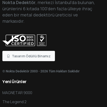
Nokta Dedektör
, merkezi İstanbul'da bulunan,
ürünlerini 6 kıtada 100'den fazla ülkeye ihraç
eden bir metal dedektörü üreticisi ve
markasıdır.
Tasarım Ödüllü Binamız
© Nokta Dedektör 2003 - 2026 Tüm Hakları Saklıdır
Yeni
Ürünler
MAGNETAR 9000
The Legend 2