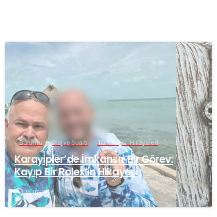
-
Buluntu
Plaj ve Sualtı
Tüm Başarı Hikayeleri
Karayipler’de İmkansız Bir Görev:
Kayıp Bir Rolex’in Hikayesi
16.07.2026