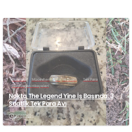
-
Buluntu
Mücevher
Plaj ve Sualtı
Tek Para
Tüm Başarı Hikayeleri
Nokta The Legend Yine İş Başında: 3
Saatlik Tek Para Avı
22.07.2026