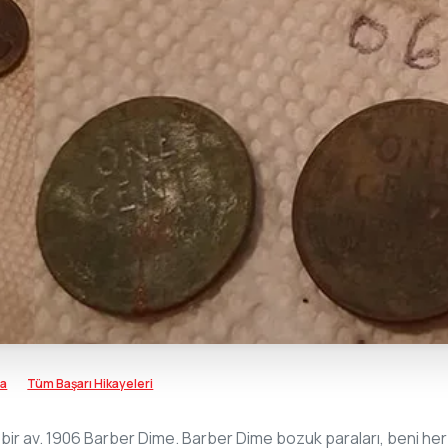
ra
Tüm Başarı Hikayeleri
ir av. 1906 Barber Dime. Barber Dime bozuk paraları, beni her