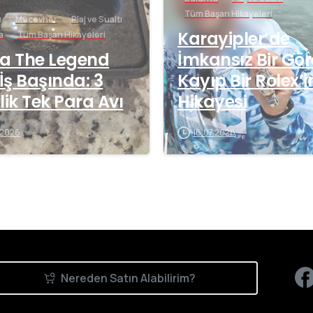
Tüm Başarı Hikayeleri
u
Mücevher
Plaj ve Sualtı
Karayipler’de
a
Tüm Başarı Hikayeleri
a The Legend
İmkansız Bir Gör
 İş Başında: 3
Kayıp Bir Rolex’i
lik Tek Para Avı
Hikayesi
.2026
16.07.2026
Nereden Satın Alabilirim?