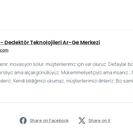
- Dedektör Teknolojileri Ar-Ge Merkezi
.com
slenir, inovasyon solur, müşterilerimiz için var oluruz. Detaylar 
ırslıyız ama alçakgönüllüyüz. Mükemmeliyetçiyiz ama insanız… h
ederiz. Kendi bildiğimizi okumaz, müşterilerimizi dinleriz. Biz sam
Share on Facebook
Share on X