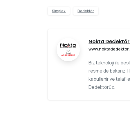
Simplex
Dedektör
Nokta Dedektör 
www.noktadedektor
Biz teknoloji ile be
resme de bakarız. H
kabullenir ve telafi 
Dedektörüz.