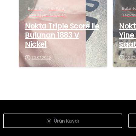
Buluntu
Tek Para
Bulunt
Tüm Başarı Hikayeleri
Tek Par
Nokta Triple Score ile
Nokt
Bulunan 1883 V
Yine
Nickel
Saat
30.07.2026
22.07
Ürün Kaydı