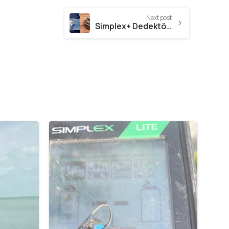
Next post
Simplex+ Dedektörümle Bir Yıl Sonra Altın Yüzük
-
-