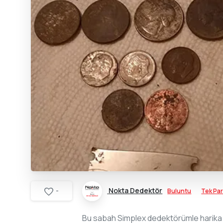
Nokta Dedektör
Buluntu
Tek Pa
-
Bu sabah Simplex dedektörümle harika b