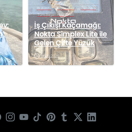
Buluntu
Mücevher
Tek Para
Tüm Başarı Hikayeleri
ev:
İş Çıkışı Kaçamağı:
n
Nokta Simplex Lite ile
Gelen Çifte Yüzük
16.06.2026