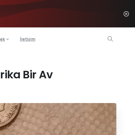
ek
İletişim
ika Bir Av