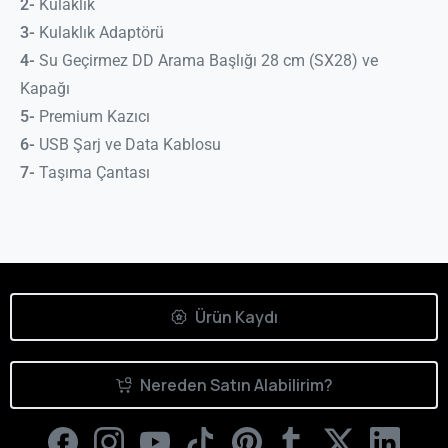
2-
Kulaklık
3-
Kulaklık Adaptörü
4-
Su Geçirmez DD Arama Başlığı 28 cm (SX28) ve
Kapağı
5-
Premium Kazıcı
6-
USB Şarj ve Data Kablosu
7-
Taşıma Çantası
Ürün Kaydı
Nereden Satın Alabilirim?