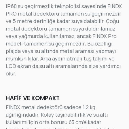
IP68 su geçirmezlik teknolojisi sayesinde FINDX
PRO metal dedektörü tamamen su geçirmezdir
Yaşadığınız Şehir*
ve 5 metre derinliğe kadar suya dalabilir. Çoğu
metal dedektörü tamamen suya daldırılamaz
veya yağmurda kullanılamaz, ancak FINDX Pro
modeli tamamen su geçirmezdir. Bu özelliği,
E-Posta Adresiniz*
plajda veya su altında metal araması yapmayı
mümkün kılar. Arka aydınlatmalı tuş takımı ve
LCD ekran da su altı aramalarında size yardımcı
Telefon Numaranız*
olur.
Size nasıl yardımcı olabiliriz?
HAFİF VE KOMPAKT
FINDX metal dedektörü sadece 1.2 kg
ağırlığındadır. Kolay taşınabilirlik ve su altı
kullanımı için orta borusu 63 cm’e kadar