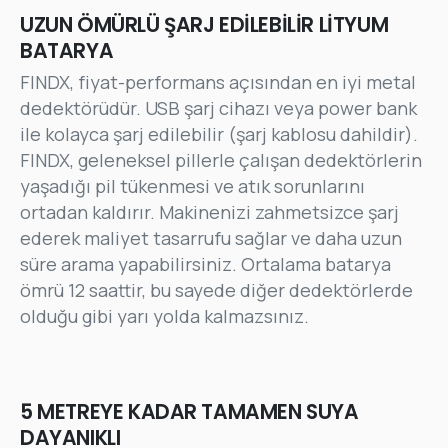
UZUN ÖMÜRLÜ ŞARJ EDİLEBİLİR LİTYUM
BATARYA
FINDX, fiyat-performans açısından en iyi metal
dedektörüdür. USB şarj cihazı veya power bank
ile kolayca şarj edilebilir (şarj kablosu dahildir).
FINDX, geleneksel pillerle çalışan dedektörlerin
yaşadığı pil tükenmesi ve atık sorunlarını
ortadan kaldırır. Makinenizi zahmetsizce şarj
ederek maliyet tasarrufu sağlar ve daha uzun
süre arama yapabilirsiniz. Ortalama batarya
ömrü 12 saattir, bu sayede diğer dedektörlerde
olduğu gibi yarı yolda kalmazsınız.
Aşağıdaki formu kullanarak bizimle
doğrudan iletişime geçebilirsiniz.
5 METREYE KADAR TAMAMEN SUYA
Adınız Soyadınız*
DAYANIKLI