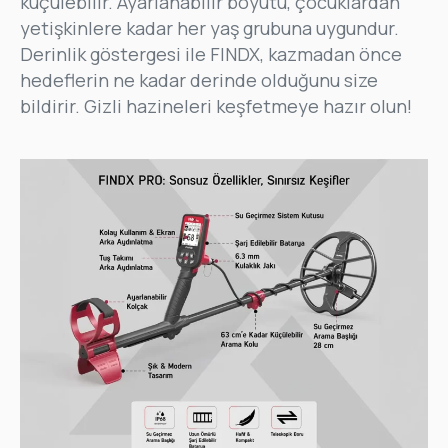
küçülebilir. Ayarlanabilir boyutu, çocuklardan
yetişkinlere kadar her yaş grubuna uygundur.
Derinlik göstergesi ile FINDX, kazmadan önce
Kişisel Verilerimin, Nokta Mühendislik A.Ş. tarafından
hedeflerin ne kadar derinde olduğunu size
6698 Sayılı Kişisel Verilerin Korunması Kanunu
bildirir. Gizli hazineleri keşfetmeye hazır olun!
kapsamında hazırlanan
Aydınlatma Metni
’nde belirtilen
amaçlarla işlenmesini, muhafaza edilmesini ve hizmet
ilişkisi içerisinde olunan üçüncü kişiler ile paylaşılmasını
Açık Rıza
göstererek onaylıyorum.
Nokta Mühendislik A.Ş. tarafından her çeşit etkinlik,
anket, kampanya, tanıtım, açılış, bilgilendirme vb.
hatırlatmaları ile her türlü sair iletişim çalışmaları
dahilinde tarafıma ticari elektronik ileti (sms, ileti,
sosyal medya, arama vb.) gönderilmesini kabul
ediyorum.