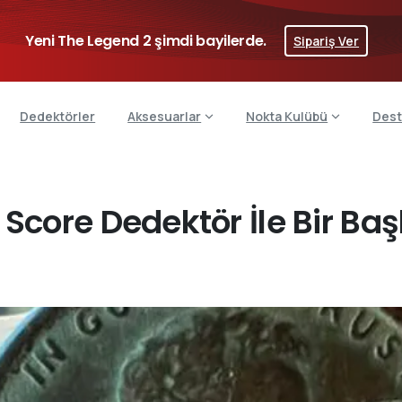
Yeni The Legend 2 şimdi bayilerde.
Sipariş Ver
Dedektörler
Aksesuarlar
Nokta Kulübü
Dest
Score Dedektör İle Bir Ba