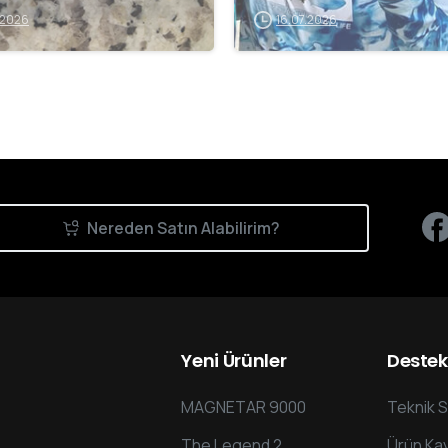
.2026
16.07.2026
Nereden Satın Alabilirim?
Yeni
Ürünler
Destek
MAGNETAR 9000
Teknik S
The Legend 2
Ürün Kay