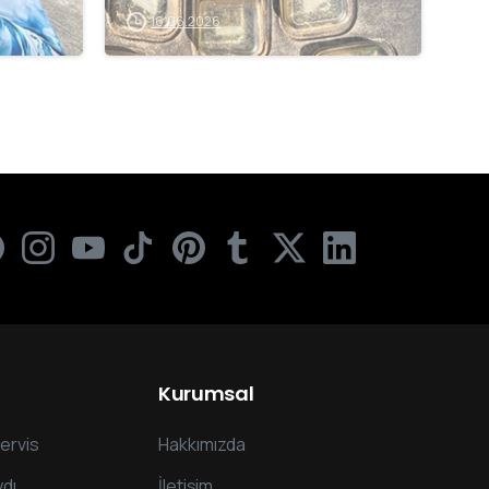
16.06.2026
Kurumsal
ervis
Hakkımızda
dı
İletişim