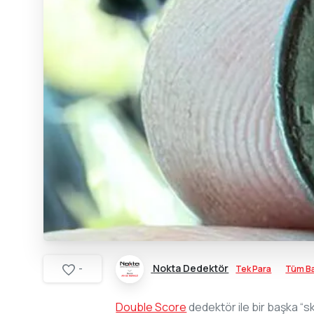
Nokta Dedektör
Tek Para
Tüm Ba
-
Double Score
dedektör ile bir başka “s