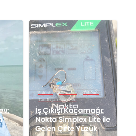
-
-
Buluntu
Mücevher
Tek Para
Tüm Başarı Hikayeleri
ev:
İş Çıkışı Kaçamağı:
n
Nokta Simplex Lite ile
Gelen Çifte Yüzük