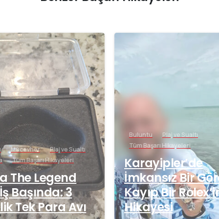
-
Buluntu
Plaj ve Sualtı
Tüm Başarı Hikayeleri
u
Mücevher
Plaj ve Sualtı
Karayipler’de
a
Tüm Başarı Hikayeleri
a The Legend
İmkansız Bir Gör
 İş Başında: 3
Kayıp Bir Rolex’i
lik Tek Para Avı
Hikayesi