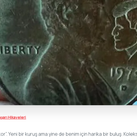
şarı Hikayeleri
kor”. Yeni bir kuruş ama yine de benim için harika bir buluş. Ko