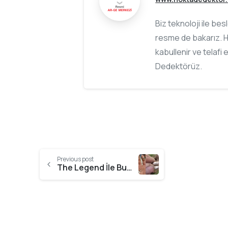
Biz teknoloji ile be
resme de bakarız. H
kabullenir ve telafi 
Dedektörüz.
Previous post
The Legend İle Bulduğum İlk 14 Ayar Altın Yüzük