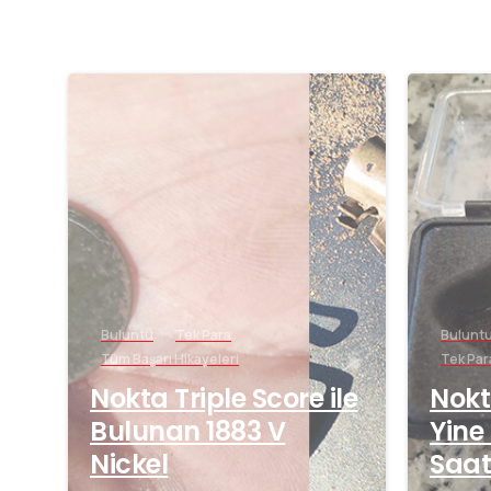
-
Buluntu
Tek Para
Bulunt
Tüm Başarı Hikayeleri
Tek Par
Nokta Triple Score ile
Nokt
Bulunan 1883 V
Yine
Nickel
Saat