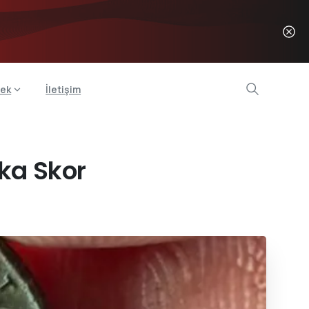
ek
İletişim
şka Skor