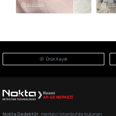
30.07.2026
22.07
Ürün Kaydı
Nokta Dedektör
, merkezi İstanbul'da bulunan,