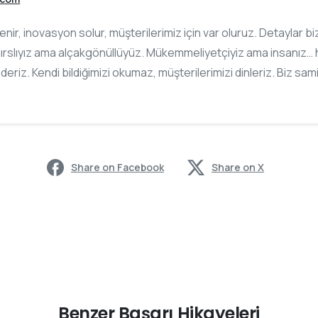
slenir, inovasyon solur, müşterilerimiz için var oluruz. Detaylar 
ırslıyız ama alçakgönüllüyüz. Mükemmeliyetçiyiz ama insanız… h
ederiz. Kendi bildiğimizi okumaz, müşterilerimizi dinleriz. Biz sam
Share on Facebook
Share on X
Benzer Başarı Hikayeleri