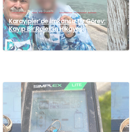
Buluntu
Plaj ve Sualtı
Tüm Başarı Hikayeleri
Karayipler’de İmkansız Bir Görev:
Kayıp Bir Rolex’in Hikayesi
16.07.2026
-