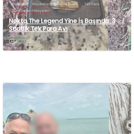
Buluntu
Mücevher
Plaj ve Sualtı
Tek Para
Tüm Başarı Hikayeleri
Nokta The Legend Yine İş Başında: 3
Saatlik Tek Para Avı
22.07.2026
-