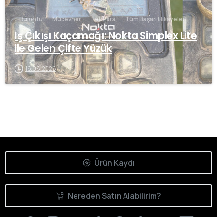
Buluntu
Mücevher
Tek Para
Tüm Başarı Hikayeleri
İş Çıkışı Kaçamağı: Nokta Simplex Lite
ile Gelen Çifte Yüzük
16.06.2026
Ürün Kaydı
Nereden Satın Alabilirim?