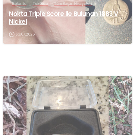
Buluntu
Tek Para
Tüm Başarı Hikayeleri
Nokta Triple Score ile Bulunan 1883 V
Nickel
30.07.2026
-