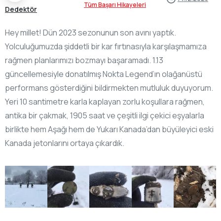
Tüm Başarı Hikayeleri
Dedektör
Hey millet! Dün 2023 sezonunun son avını yaptık.
Yolculuğumuzda şiddetli bir kar fırtınasıyla karşılaşmamıza
rağmen planlarımızı bozmayı başaramadı. 1.13
güncellemesiyle donatılmış Nokta Legend’ın olağanüstü
performans gösterdiğini bildirmekten mutluluk duyuyorum.
Yeri 10 santimetre karla kaplayan zorlu koşullara rağmen,
antika bir çakmak, 1905 saat ve çeşitli ilgi çekici eşyalarla
birlikte hem Aşağı hem de Yukarı Kanada’dan büyüleyici eski
Kanada jetonlarını ortaya çıkardık.