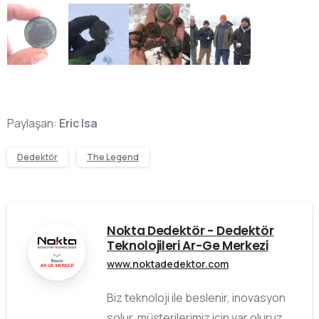
Paylaşan:
Eric Isa
Dedektör
The Legend
Nokta Dedektör - Dedektör
Teknolojileri Ar-Ge Merkezi
www.noktadedektor.com
Biz teknoloji ile beslenir, inovasyon
solur, müşterilerimiz için var oluruz.