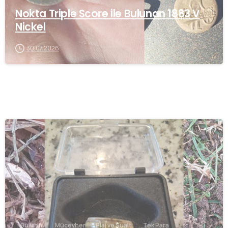
Nokta Triple Score ile Bulunan 1883 V
Nickel
30.07.2026
-
Buluntu
Mücevher
Plaj ve Sualtı
Tek Para