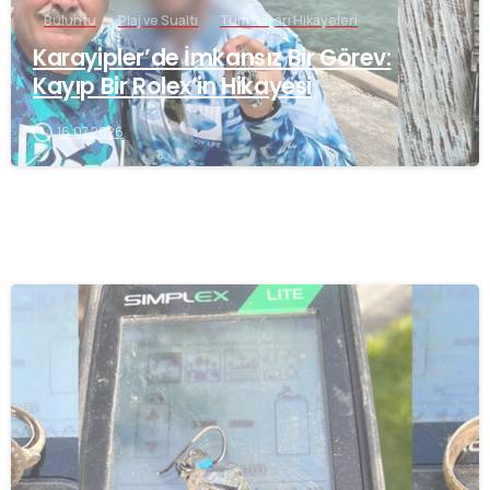
Buluntu
Plaj ve Sualtı
Tüm Başarı Hikayeleri
Karayipler’de İmkansız Bir Görev:
Kayıp Bir Rolex’in Hikayesi
16.07.2026
-