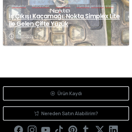
Buluntu
Mücevher
Tek Para
Tüm Başarı Hikayeleri
İş Çıkışı Kaçamağı: Nokta Simplex Lite
ile Gelen Çifte Yüzük
16.06.2026
Ürün Kaydı
Nereden Satın Alabilirim?