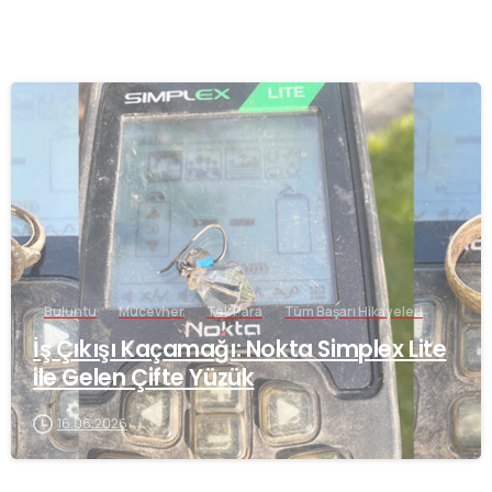
-
Buluntu
Mücevher
Tek Para
Tüm Başarı Hikayeleri
İş Çıkışı Kaçamağı: Nokta Simplex Lite
ile Gelen Çifte Yüzük
16.06.2026