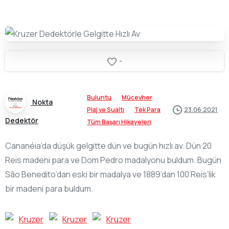
-
Buluntu
Mücevher
Nokta
Plaj ve Sualtı
Tek Para
23.06.2021
Dedektör
Tüm Başarı Hikayeleri
Cananéia’da düşük gelgitte dün ve bugün hızlı av. Dün 20
Reis madeni para ve Dom Pedro madalyonu buldum. Bugün
São Benedito’dan eski bir madalya ve 1889’dan 100 Reis’lik
bir madeni para buldum.