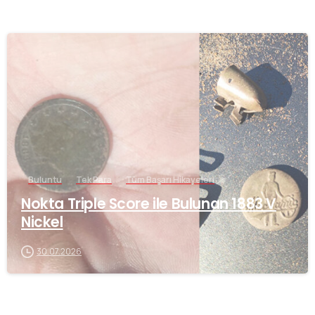
-
Buluntu
Tek Para
Tüm Başarı Hikayeleri
Nokta Triple Score ile Bulunan 1883 V
Nickel
30.07.2026