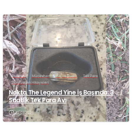
-
Buluntu
Mücevher
Plaj ve Sualtı
Tek Para
Tüm Başarı Hikayeleri
Nokta The Legend Yine İş Başında: 3
Saatlik Tek Para Avı
22.07.2026