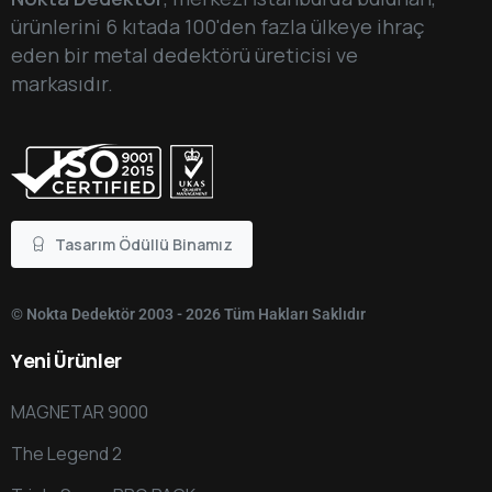
ürünlerini 6 kıtada 100'den fazla ülkeye ihraç
eden bir metal dedektörü üreticisi ve
markasıdır.
Tasarım Ödüllü Binamız
© Nokta Dedektör 2003 - 2026 Tüm Hakları Saklıdır
Yeni
Ürünler
MAGNETAR 9000
The Legend 2