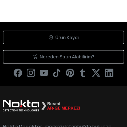
Ürün Kaydı
Nereden Satın Alabilirim?
Nokta Dedektör
, merkezi İstanbul'da bulunan,