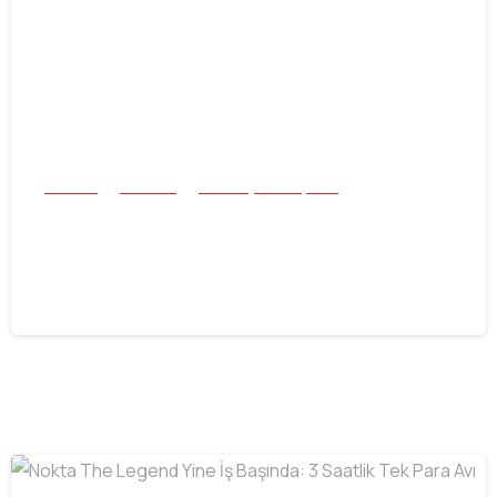
Buluntu
Tek Para
Tüm Başarı Hikayeleri
Nokta Triple Score ile Bulunan 1883 V
Nickel
30.07.2026
-