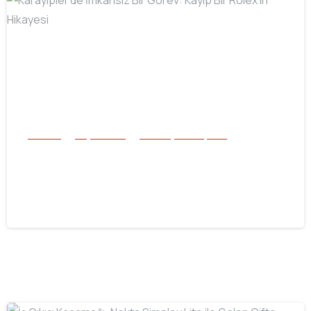
-
Buluntu
Plaj ve Sualtı
Tüm Başarı Hikayeleri
Karayipler’de İmkansız Bir Görev:
Kayıp Bir Rolex’in Hikayesi
16.07.2026