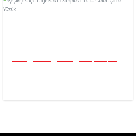
-
Buluntu
Mücevher
Tek Para
Tüm Başarı Hikayeleri
İş Çıkışı Kaçamağı: Nokta Simplex Lite
ile Gelen Çifte Yüzük
16.06.2026