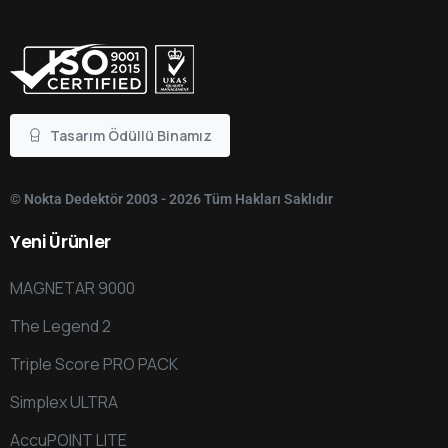
Tasarım Ödüllü Binamız
© Nokta Dedektör 2003 - 2026 Tüm Hakları Saklıdır
Yeni
Ürünler
MAGNETAR 9000
The Legend 2
Triple Score PRO PACK
Simplex ULTRA
AccuPOINT LITE