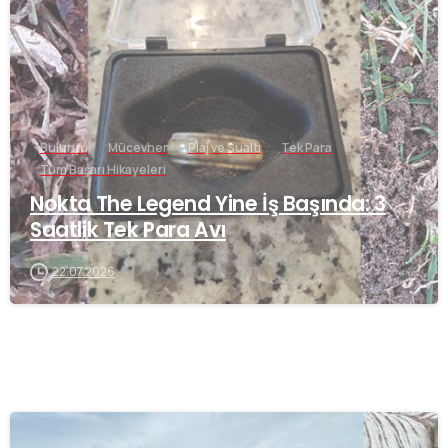
Buluntu
Mücevher
Plaj ve Sualtı
Tek Para
Tüm Başarı Hikayeleri
Nokta The Legend Yine İş Başında: 3
Saatlik Tek Para Avı
22.07.2026
-