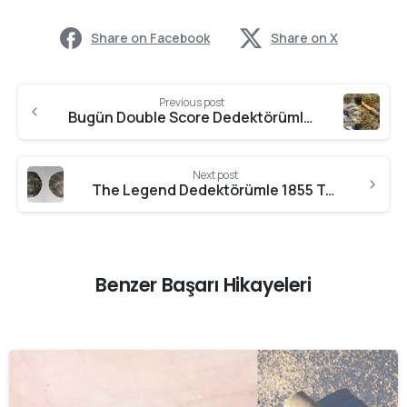
Share on Facebook
Share on X
Previous post
Bugün Double Score Dedektörümle Vakit Geçirdim
Next post
The Legend Dedektörümle 1855 Tarihli Sikke Buldum
Benzer Başarı Hikayeleri
-