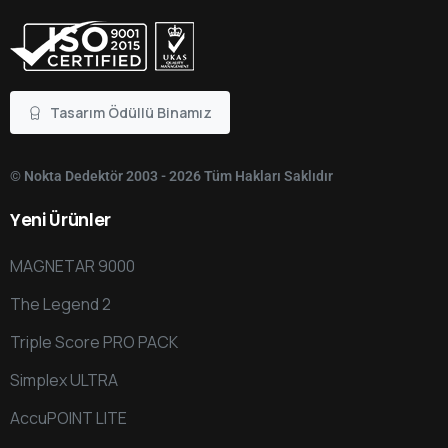
Tasarım Ödüllü Binamız
© Nokta Dedektör 2003 - 2026 Tüm Hakları Saklıdır
Yeni
Ürünler
MAGNETAR 9000
The Legend 2
Triple Score PRO PACK
Simplex ULTRA
AccuPOINT LITE