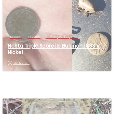
Buluntu
Tek Para
Tüm Başarı Hikayeleri
Nokta Triple Score ile Bulunan 1883 V
Nickel
30.07.2026
-