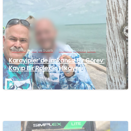
Buluntu
Plaj ve Sualtı
Tüm Başarı Hikayeleri
Karayipler’de İmkansız Bir Görev:
Kayıp Bir Rolex’in Hikayesi
16.07.2026