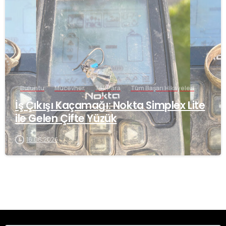
-
Buluntu
Mücevher
Tek Para
Tüm Başarı Hikayeleri
İş Çıkışı Kaçamağı: Nokta Simplex Lite
ile Gelen Çifte Yüzük
16.06.2026