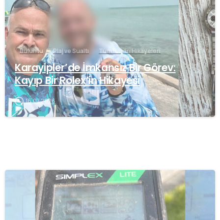
Buluntu
Plaj ve Sualtı
Tüm Başarı Hikayeleri
Karayipler’de İmkansız Bir Görev:
Kayıp Bir Rolex’in Hikayesi
16.07.2026
-