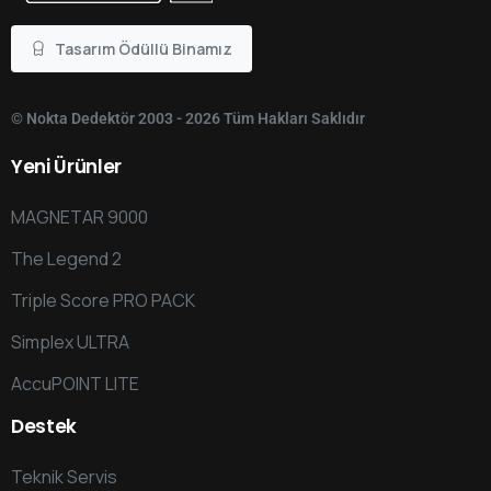
Tasarım Ödüllü Binamız
© Nokta Dedektör 2003 - 2026 Tüm Hakları Saklıdır
Yeni
Ürünler
MAGNETAR 9000
The Legend 2
Triple Score PRO PACK
Simplex ULTRA
AccuPOINT LITE
Destek
Teknik Servis