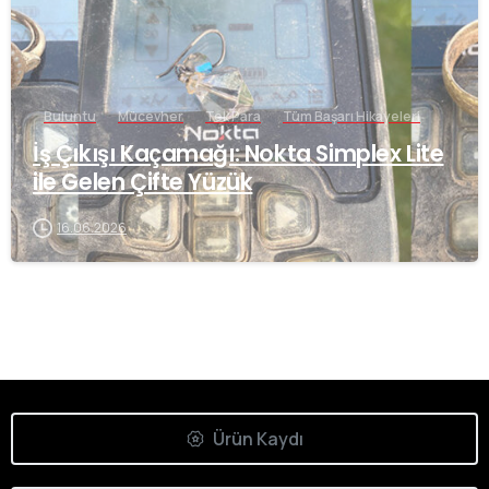
Buluntu
Mücevher
Tek Para
Tüm Başarı Hikayeleri
İş Çıkışı Kaçamağı: Nokta Simplex Lite
ile Gelen Çifte Yüzük
16.06.2026
Ürün Kaydı