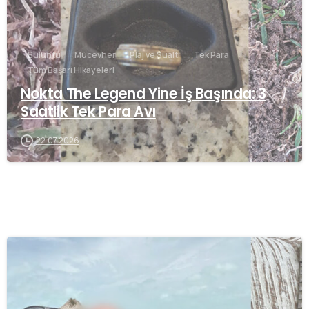
Buluntu
Mücevher
Plaj ve Sualtı
Tek Para
Tüm Başarı Hikayeleri
Nokta The Legend Yine İş Başında: 3
Saatlik Tek Para Avı
22.07.2026
-