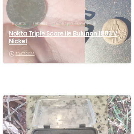
Buluntu
Tek Para
Tüm Başarı Hikayeleri
Nokta Triple Score ile Bulunan 1883 V
Nickel
30.07.2026
-