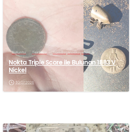
-
Buluntu
Tek Para
Tüm Başarı Hikayeleri
Nokta Triple Score ile Bulunan 1883 V
Nickel
30.07.2026