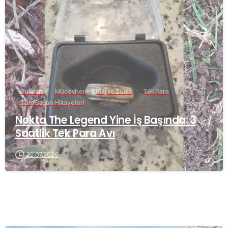
-
Buluntu
Mücevher
Plaj ve Sualtı
Tek Para
Tüm Başarı Hikayeleri
Nokta The Legend Yine İş Başında: 3
Saatlik Tek Para Avı
22.07.2026