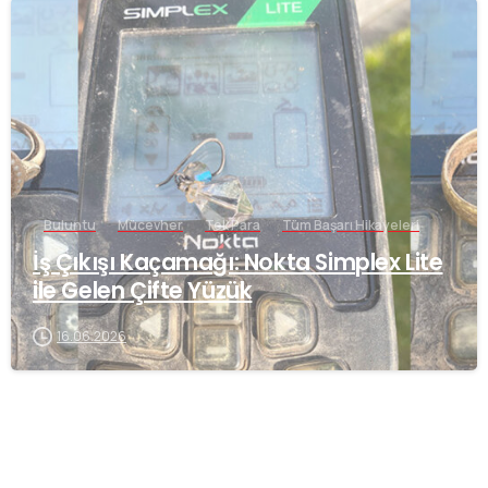
-
Buluntu
Mücevher
Tek Para
Tüm Başarı Hikayeleri
İş Çıkışı Kaçamağı: Nokta Simplex Lite
ile Gelen Çifte Yüzük
16.06.2026