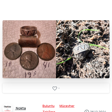
-
Buluntu
Mücevher
Nokta
Tek Para
26.12.2024