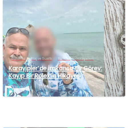
-
Buluntu
Plaj ve Sualtı
Tüm Başarı Hikayeleri
Karayipler’de İmkansız Bir Görev:
Kayıp Bir Rolex’in Hikayesi
16.07.2026