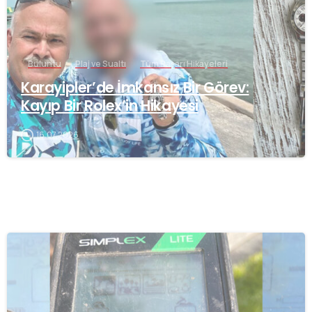
Buluntu
Plaj ve Sualtı
Tüm Başarı Hikayeleri
Karayipler’de İmkansız Bir Görev:
Kayıp Bir Rolex’in Hikayesi
16.07.2026
-