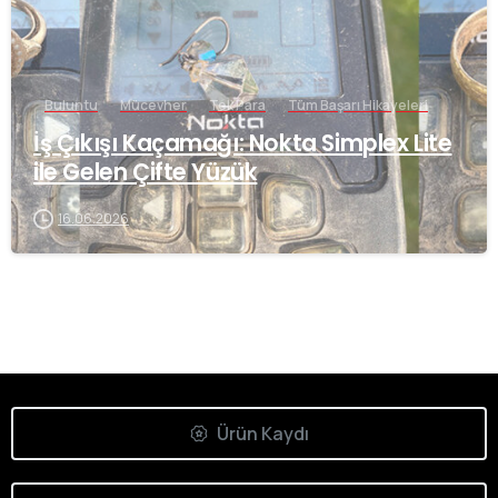
Buluntu
Mücevher
Tek Para
Tüm Başarı Hikayeleri
İş Çıkışı Kaçamağı: Nokta Simplex Lite
ile Gelen Çifte Yüzük
16.06.2026
Ürün Kaydı