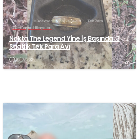
Buluntu
Mücevher
Plaj ve Sualtı
Tek Para
Tüm Başarı Hikayeleri
Nokta The Legend Yine İş Başında: 3
Saatlik Tek Para Avı
22.07.2026
-