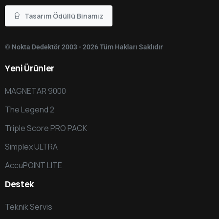
Tasarım Ödüllü Binamız
© Nokta Dedektör 2003 - 2026 Tüm Hakları Saklıdır
Yeni
Ürünler
MAGNETAR 9000
The Legend 2
Triple Score PRO PACK
Simplex ULTRA
AccuPOINT LITE
Destek
Teknik Servis