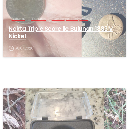
Buluntu
Tek Para
Tüm Başarı Hikayeleri
Nokta Triple Score ile Bulunan 1883 V
Nickel
30.07.2026
-