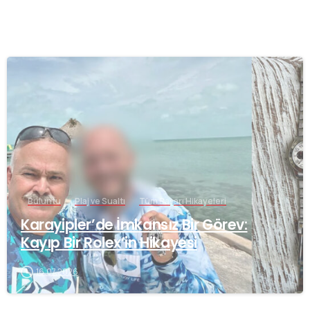
-
Buluntu
Plaj ve Sualtı
Tüm Başarı Hikayeleri
Karayipler’de İmkansız Bir Görev:
Kayıp Bir Rolex’in Hikayesi
16.07.2026