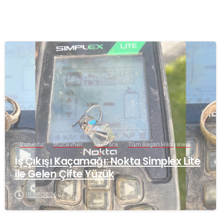
-
Buluntu
Mücevher
Tek Para
Tüm Başarı Hikayeleri
İş Çıkışı Kaçamağı: Nokta Simplex Lite
ile Gelen Çifte Yüzük
16.06.2026