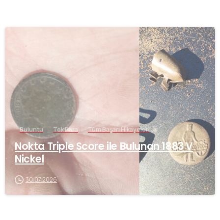
-
Buluntu
Tek Para
Tüm Başarı Hikayeleri
Nokta Triple Score ile Bulunan 1883 V
Nickel
30.07.2026