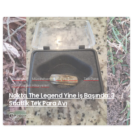
-
Buluntu
Mücevher
Plaj ve Sualtı
Tek Para
Tüm Başarı Hikayeleri
Nokta The Legend Yine İş Başında: 3
Saatlik Tek Para Avı
22.07.2026