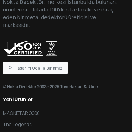
Nokta Dedektör
, merkezi İstanbul'da bulunan,
ürünlerini 6 kıtada 100'den fazla ülkeye ihraç
eden bir metal dedektörü üreticisi ve
markasıdır.
Tasarım Ödüllü Binamız
© Nokta Dedektör 2003 - 2026 Tüm Hakları Saklıdır
Yeni
Ürünler
MAGNETAR 9000
The Legend 2