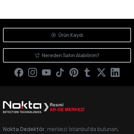
Ürün Kaydı
Nereden Satın Alabilirim?
Nokta Dedektör
, merkezi İstanbul'da bulunan,