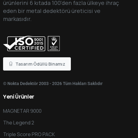
ürünlerini 6 kıtada 100'den fazla ülkeye ihraç
eden bir metal dedektörü üreticisi ve
markasıdır.
Tasarım Ödüllü Binamız
© Nokta Dedektör 2003 - 2026 Tüm Hakları Saklıdır
Yeni
Ürünler
MAGNETAR 9000
The Legend 2
Triple Score PRO PACK