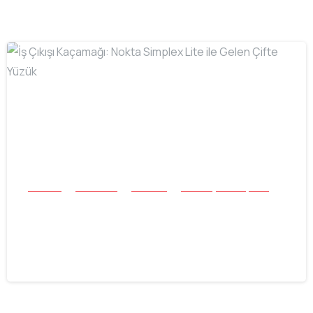
-
Buluntu
Mücevher
Tek Para
Tüm Başarı Hikayeleri
İş Çıkışı Kaçamağı: Nokta Simplex Lite
ile Gelen Çifte Yüzük
16.06.2026