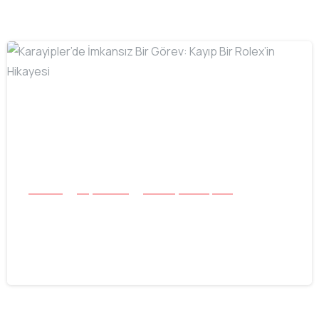
-
Buluntu
Plaj ve Sualtı
Tüm Başarı Hikayeleri
Karayipler’de İmkansız Bir Görev:
Kayıp Bir Rolex’in Hikayesi
16.07.2026