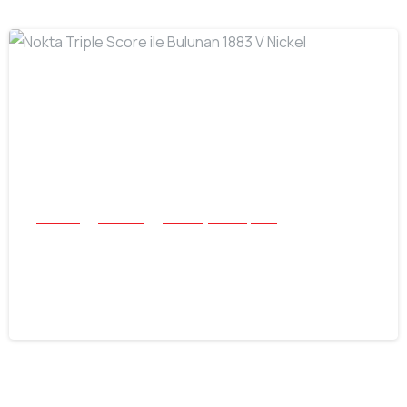
-
Buluntu
Tek Para
Tüm Başarı Hikayeleri
Nokta Triple Score ile Bulunan 1883 V
Nickel
30.07.2026