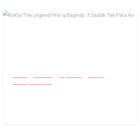
-
Buluntu
Mücevher
Plaj ve Sualtı
Tek Para
Tüm Başarı Hikayeleri
Nokta The Legend Yine İş Başında: 3
Saatlik Tek Para Avı
22.07.2026