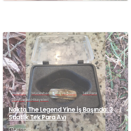
-
Buluntu
Mücevher
Plaj ve Sualtı
Tek Para
Tüm Başarı Hikayeleri
Nokta The Legend Yine İş Başında: 3
Saatlik Tek Para Avı
22.07.2026