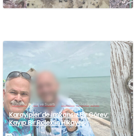
-
Buluntu
Plaj ve Sualtı
Tüm Başarı Hikayeleri
Karayipler’de İmkansız Bir Görev:
Kayıp Bir Rolex’in Hikayesi
16.07.2026