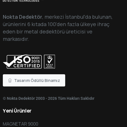
Nokta Dedektör
, merkezi İstanbul'da bulunan,
ürünlerini 6 kıtada 100'den fazla ülkeye ihraç
eden bir metal dedektörü üreticisi ve
markasıdır.
Tasarım Ödüllü Binamız
© Nokta Dedektör 2003 - 2026 Tüm Hakları Saklıdır
Yeni
Ürünler
MAGNETAR 9000