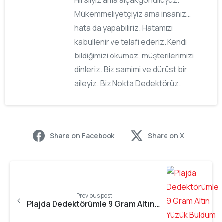
Hırslıyız ama alçakgönüllüyüz.
Mükemmeliyetçiyiz ama insanız…
hata da yapabiliriz. Hatamızı
kabullenir ve telafi ederiz. Kendi
bildiğimizi okumaz, müşterilerimizi
dinleriz. Biz samimi ve dürüst bir
aileyiz. Biz Nokta Dedektörüz.
Share on Facebook
Share on X
Previous post
Plajda Dedektörümle 9 Gram Altın Yüzük Buldum