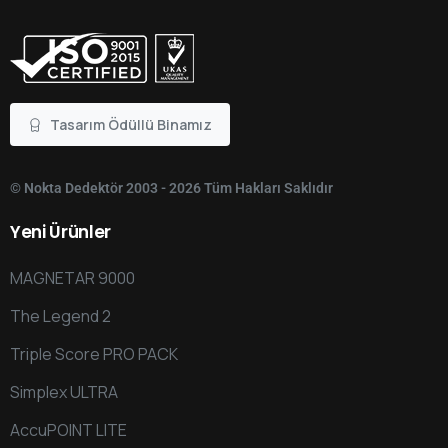
Tasarım Ödüllü Binamız
© Nokta Dedektör 2003 - 2026 Tüm Hakları Saklıdır
Yeni
Ürünler
MAGNETAR 9000
The Legend 2
Triple Score PRO PACK
Simplex ULTRA
AccuPOINT LITE