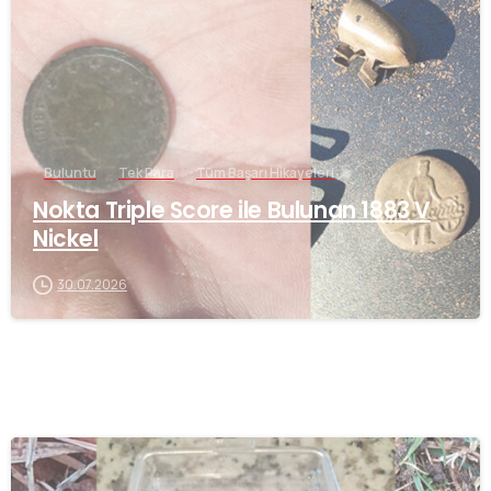
Buluntu
Tek Para
Tüm Başarı Hikayeleri
Nokta Triple Score ile Bulunan 1883 V
Nickel
30.07.2026
-