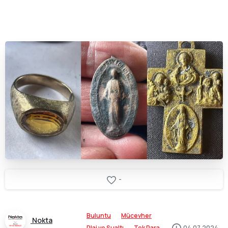
-
Buluntu
Mücevher
Nokta
Plaj ve Sualtı
Tek Para
04.07.2024