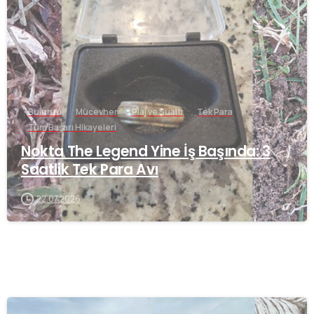
Buluntu
Mücevher
Plaj ve Sualtı
Tek Para
Tüm Başarı Hikayeleri
Nokta The Legend Yine İş Başında: 3
Saatlik Tek Para Avı
22.07.2026