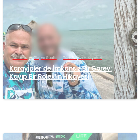
-
Buluntu
Plaj ve Sualtı
Tüm Başarı Hikayeleri
Karayipler’de İmkansız Bir Görev:
Kayıp Bir Rolex’in Hikayesi
16.07.2026