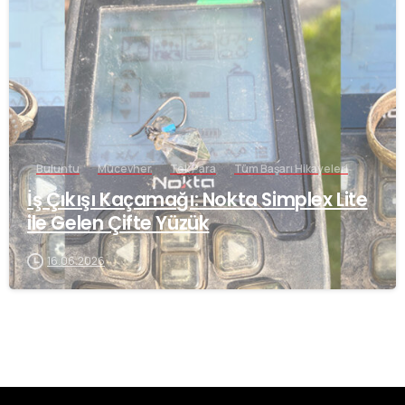
-
Buluntu
Mücevher
Tek Para
Tüm Başarı Hikayeleri
İş Çıkışı Kaçamağı: Nokta Simplex Lite
ile Gelen Çifte Yüzük
16.06.2026