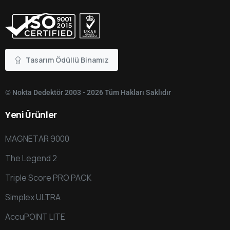
Tasarım Ödüllü Binamız
© Nokta Dedektör 2003 - 2026 Tüm Hakları Saklıdır
Yeni
Ürünler
MAGNETAR 9000
The Legend 2
Triple Score PRO PACK
Simplex ULTRA
AccuPOINT LITE