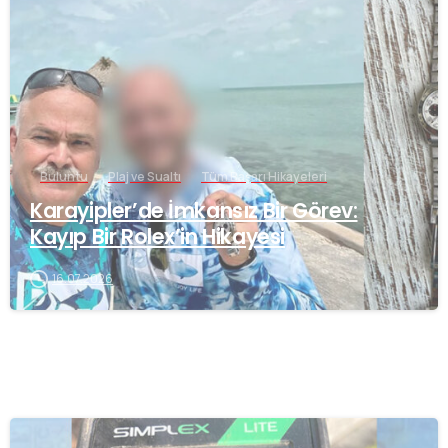
-
Buluntu
Plaj ve Sualtı
Tüm Başarı Hikayeleri
Karayipler’de İmkansız Bir Görev:
Kayıp Bir Rolex’in Hikayesi
16.07.2026