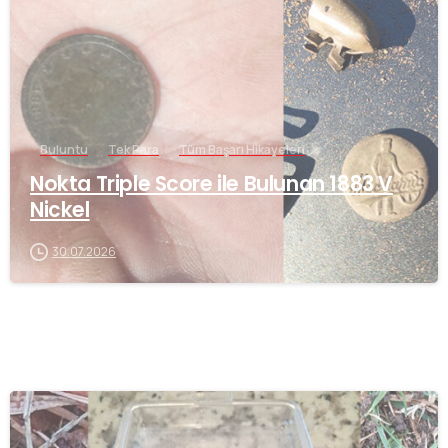
Buluntu
Tek Para
Tüm Başarı Hikayeleri
Nokta Triple Score ile Bulunan 1883 V
Nickel
30.07.2026
-