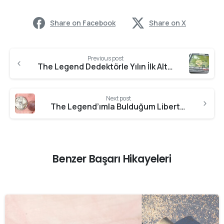
Share on Facebook
Share on X
Previous post
The Legend Dedektörle Yılın İlk Altını Sualtından
Next post
The Legend’ımla Bulduğum Liberty Gümüş 50 Cent
Benzer Başarı Hikayeleri
-