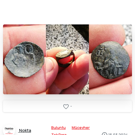
-
Buluntu
Mücevher
Nokta
Tek Para
15.03.2024