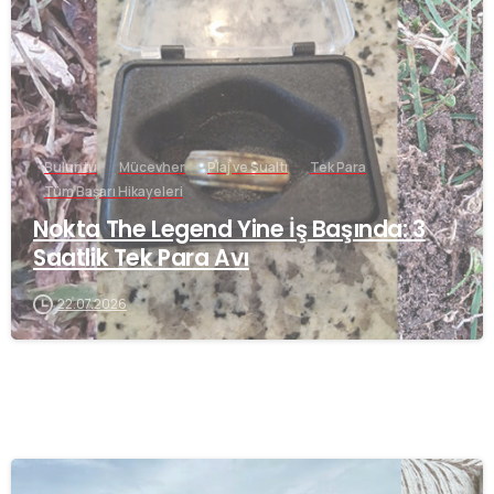
Buluntu
Mücevher
Plaj ve Sualtı
Tek Para
Tüm Başarı Hikayeleri
Nokta The Legend Yine İş Başında: 3
Saatlik Tek Para Avı
22.07.2026