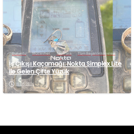
-
Buluntu
Mücevher
Tek Para
Tüm Başarı Hikayeleri
İş Çıkışı Kaçamağı: Nokta Simplex Lite
ile Gelen Çifte Yüzük
16.06.2026