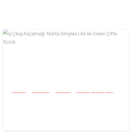
-
Buluntu
Mücevher
Tek Para
Tüm Başarı Hikayeleri
İş Çıkışı Kaçamağı: Nokta Simplex Lite
ile Gelen Çifte Yüzük
16.06.2026