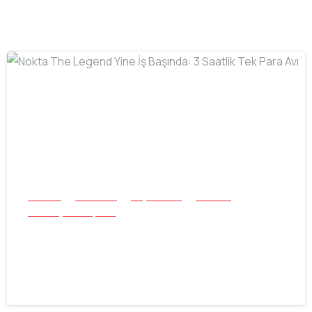
-
Buluntu
Mücevher
Plaj ve Sualtı
Tek Para
Tüm Başarı Hikayeleri
Nokta The Legend Yine İş Başında: 3
Saatlik Tek Para Avı
22.07.2026