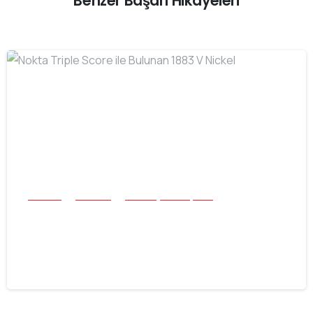
Benzer Başarı Hikayeleri
-
Buluntu
Tek Para
Tüm Başarı Hikayeleri
Nokta Triple Score ile Bulunan 1883 V
Nickel
30.07.2026