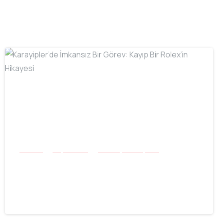
-
Buluntu
Plaj ve Sualtı
Tüm Başarı Hikayeleri
Karayipler’de İmkansız Bir Görev:
Kayıp Bir Rolex’in Hikayesi
16.07.2026