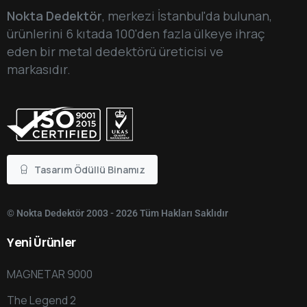
Nokta Dedektör
, merkezi İstanbul'da bulunan,
ürünlerini 6 kıtada 100'den fazla ülkeye ihraç
eden bir metal dedektörü üreticisi ve
markasıdır.
Tasarım Ödüllü Binamız
© Nokta Dedektör 2003 - 2026 Tüm Hakları Saklıdır
Yeni
Ürünler
MAGNETAR 9000
The Legend 2