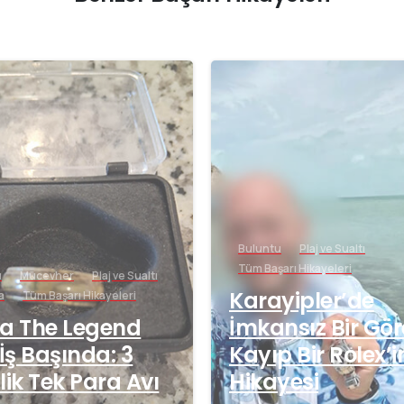
-
Buluntu
Plaj ve Sualtı
Tüm Başarı Hikayeleri
u
Mücevher
Plaj ve Sualtı
Karayipler’de
a
Tüm Başarı Hikayeleri
a The Legend
İmkansız Bir Gör
 İş Başında: 3
Kayıp Bir Rolex’i
lik Tek Para Avı
Hikayesi