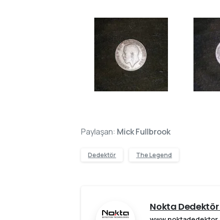
Paylaşan:
Mick Fullbrook
Dedektör
The Legend
Nokta Dedektör 
www.noktadedektor