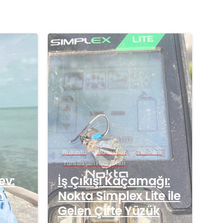
-
-
Buluntu
Mücevher
Tek Para
Tüm Başarı Hikayeleri
ev:
İş Çıkışı Kaçamağı:
n
Nokta Simplex Lite ile
Gelen Çifte Yüzük