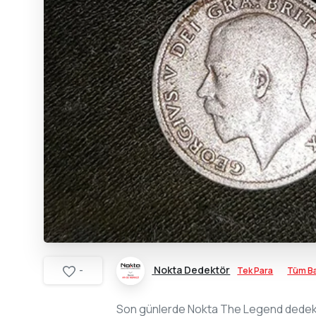
Nokta Dedektör
Tek Para
Tüm Ba
-
Son günlerde Nokta The Legend dedektö