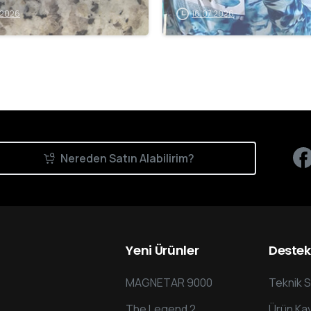
.2026
16.07.2026
Nereden Satın Alabilirim?
Yeni
Ürünler
Destek
MAGNETAR 9000
Teknik S
The Legend 2
Ürün Kay