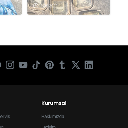
16.06.2026
Kurumsal
ervis
Hakkımızda
dı
İletişim