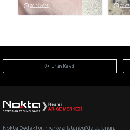
30.07.2026
22.07
Ürün Kaydı
Nokta Dedektör
, merkezi İstanbul'da bulunan,