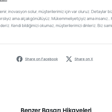
slenir, inovasyon solur, müşterilerimiz için var oluruz. Detaylar 
ırslıyız ama alçakgönüllüyüz. Mükemmeliyetçiyiz ama insanız… h
ederiz. Kendi bildiğimizi okumaz, müşterilerimizi dinleriz. Biz sam
Share on Facebook
Share on X
Benzer Başarı Hikayeleri