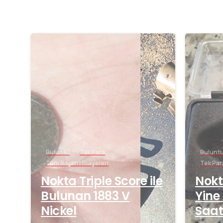
-
Buluntu
Tek Para
Bulunt
Tüm Başarı Hikayeleri
Tek Par
Nokta Triple Score ile
Nokt
Bulunan 1883 V
Yine
Nickel
Saat