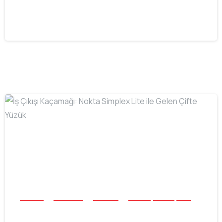
Kayıp Bir Rolex’in Hikayesi
16.07.2026
-
Buluntu
Mücevher
Tek Para
Tüm Başarı Hikayeleri
İş Çıkışı Kaçamağı: Nokta Simplex Lite