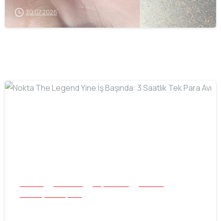
30.07.2026
-
Buluntu
Mücevher
Plaj ve Sualtı
Tek Para
Tüm Başarı Hikayeleri
Nokta The Legend Yine İş Başında: 3