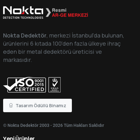
Nokta Dedektör
, merkezi İstanbul'da bulunan,
ürünlerini 6 kıtada 100'den fazla ülkeye ihraç
eden bir metal dedektörü üreticisi ve
markasıdır.
Tasarım Ödüllü Binamız
© Nokta Dedektör 2003 - 2026 Tüm Hakları Saklıdır
Yeni
Ürünler