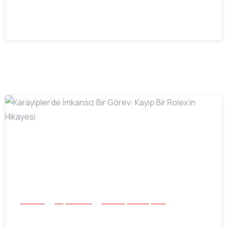
Saatlik Tek Para Avı
22.07.2026
-
Buluntu
Plaj ve Sualtı
Tüm Başarı Hikayeleri
Karayipler’de İmkansız Bir Görev: