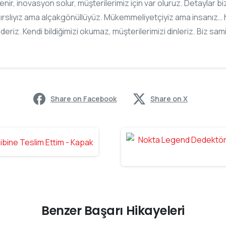
slenir, inovasyon solur, müşterilerimiz için var oluruz. Detaylar 
ırslıyız ama alçakgönüllüyüz. Mükemmeliyetçiyiz ama insanız… h
ederiz. Kendi bildiğimizi okumaz, müşterilerimizi dinleriz. Biz sam
Share on Facebook
Share on X
Benzer Başarı Hikayeleri