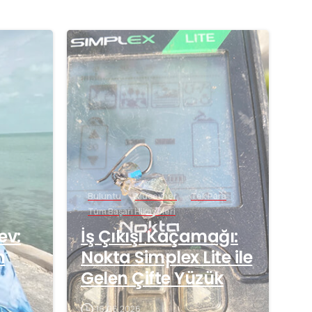
-
-
Buluntu
Mücevher
Tek Para
Tüm Başarı Hikayeleri
ev:
İş Çıkışı Kaçamağı:
n
Nokta Simplex Lite ile
Gelen Çifte Yüzük
16.06.2026