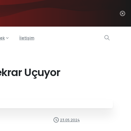
ek
İletişim
ekrar Uçuyor
23.05.2024