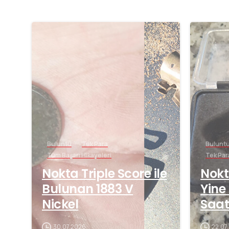
-
Buluntu
Tek Para
Bulunt
Tüm Başarı Hikayeleri
Tek Par
Nokta Triple Score ile
Nokt
Bulunan 1883 V
Yine
Nickel
Saat
30.07.2026
22.07