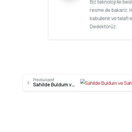
Biz teknoloji ile be
resme de bakarız. H
kabullenir ve telafi 
Dedektörüz.
Previous post
Sahilde Buldum ve Sahibine Teslim Ettim