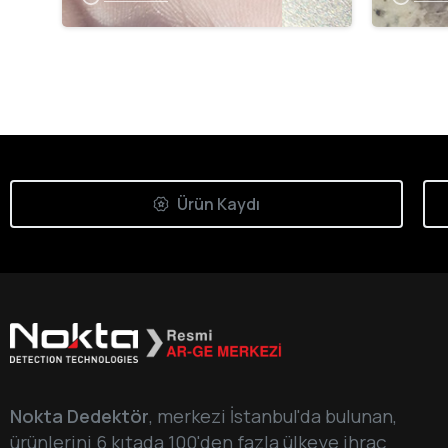
Ürün Kaydı
Nokta Dedektör
, merkezi İstanbul'da bulunan,
ürünlerini 6 kıtada 100'den fazla ülkeye ihraç