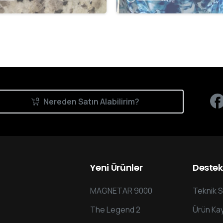
Nereden Satın Alabilirim?
Yeni
Ürünler
Destek
MAGNETAR 9000
Teknik S
The Legend 2
Ürün Kay