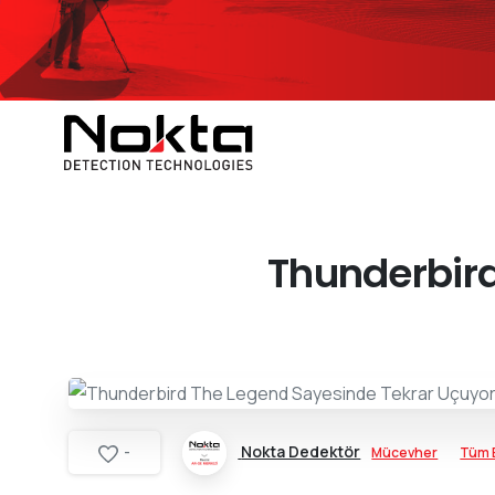
Thunderbird
Nokta Dedektör
Mücevher
Tüm B
-