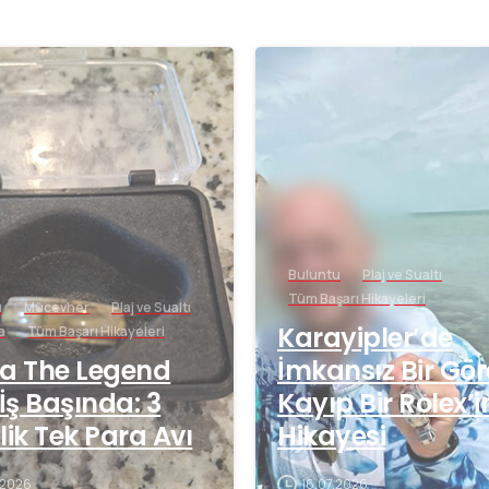
-
Buluntu
Plaj ve Sualtı
Tüm Başarı Hikayeleri
u
Mücevher
Plaj ve Sualtı
Karayipler’de
a
Tüm Başarı Hikayeleri
a The Legend
İmkansız Bir Gör
 İş Başında: 3
Kayıp Bir Rolex’i
lik Tek Para Avı
Hikayesi
.2026
16.07.2026