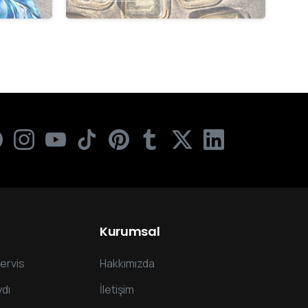
Kurumsal
ervis
Hakkımızda
dı
İletişim