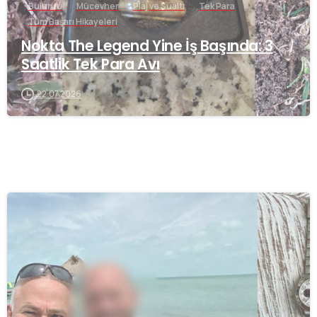
Buluntu
Mücevher
Plaj ve Sualtı
Tek Para
Tüm Başarı Hikayeleri
Nokta The Legend Yine İş Başında: 3
Saatlik Tek Para Avı
22.07.2026
-