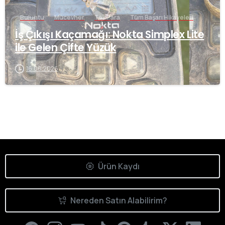
Buluntu
Mücevher
Tek Para
Tüm Başarı Hikayeleri
İş Çıkışı Kaçamağı: Nokta Simplex Lite
ile Gelen Çifte Yüzük
16.06.2026
Ürün Kaydı
Nereden Satın Alabilirim?