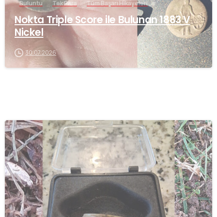
Buluntu
Tek Para
Tüm Başarı Hikayeleri
Nokta Triple Score ile Bulunan 1883 V
Nickel
30.07.2026
-