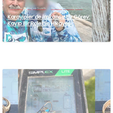
Buluntu
Plaj ve Sualtı
Tüm Başarı Hikayeleri
Karayipler’de İmkansız Bir Görev:
Kayıp Bir Rolex’in Hikayesi
16.07.2026
-