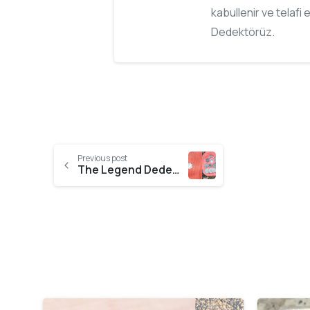
kabullenir ve telafi 
Dedektörüz.
Previous post
The Legend Dedektörle Gümüş Çin Sikkesi Buldum