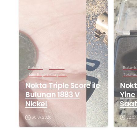
-
Buluntu
Tek Para
Bulunt
Tüm Başarı Hikayeleri
Tek Par
Nokta Triple Score ile
Nokt
Bulunan 1883 V
Yine
Nickel
Saat
30.07.2026
22.07