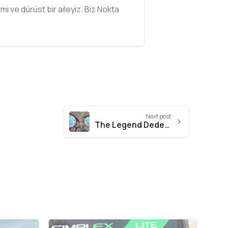
imi ve dürüst bir aileyiz. Biz Nokta
Next post
The Legend Dedektörle Bulduğum Büyük Gümüş Para