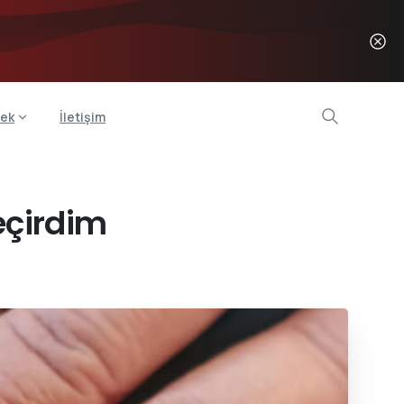
ek
İletişim
eçirdim