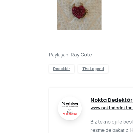
Paylaşan:
Ray Cote
Dedektör
The Legend
Nokta Dedektör 
www.noktadedektor
Biz teknoloji ile be
resme de bakarız. H