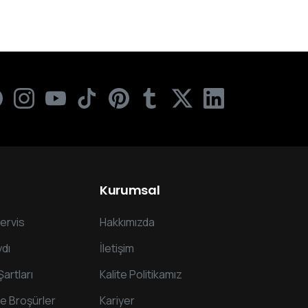
Kurumsal
ervis
Hakkımızda
dı
İletişim
Şartları
Kalite Politikamız
ve Broşürler
Kariyer