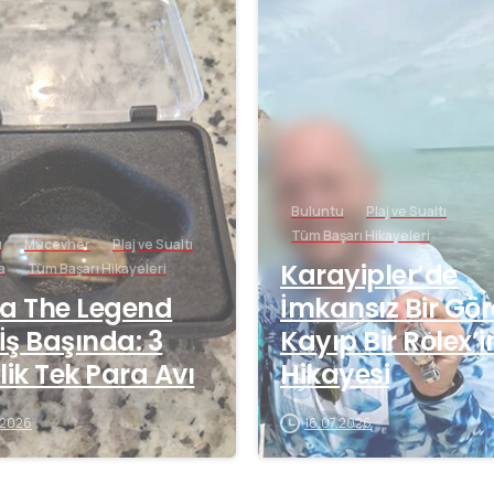
-
Buluntu
Plaj ve Sualtı
Tüm Başarı Hikayeleri
u
Mücevher
Plaj ve Sualtı
Karayipler’de
a
Tüm Başarı Hikayeleri
a The Legend
İmkansız Bir Gör
 İş Başında: 3
Kayıp Bir Rolex’i
lik Tek Para Avı
Hikayesi
.2026
16.07.2026