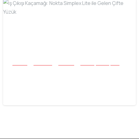
-
Buluntu
Mücevher
Tek Para
Tüm Başarı Hikayeleri
İş Çıkışı Kaçamağı: Nokta Simplex Lite
ile Gelen Çifte Yüzük
16.06.2026