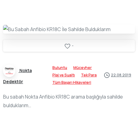
-
Buluntu
Mücevher
Nokta
Plaj ve Sualtı
Tek Para
22.08.2019
Dedektör
Tüm Başarı Hikayeleri
Bu sabah Nokta Anfibio KR18C arama başlığıyla sahilde
bulduklarım…