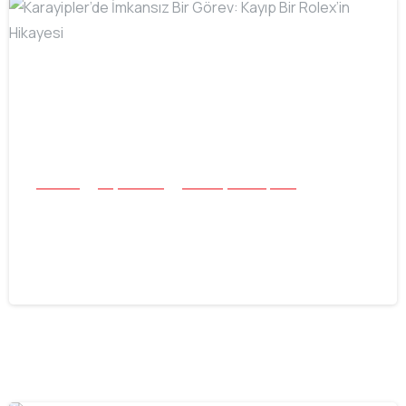
-
Buluntu
Plaj ve Sualtı
Tüm Başarı Hikayeleri
Karayipler’de İmkansız Bir Görev:
Kayıp Bir Rolex’in Hikayesi
16.07.2026