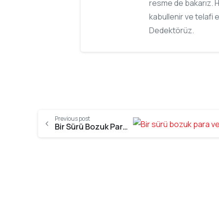
resme de bakarız. H
kabullenir ve telafi 
Dedektörüz.
Previous post
Bir Sürü Bozuk Para ve Güzel Bir Gümüş Yüzük