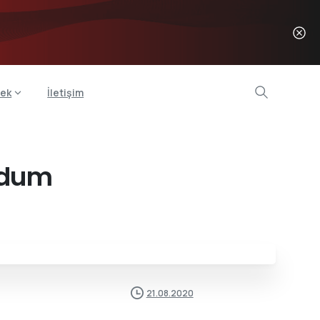
ek
İletişim
ldum
21.08.2020