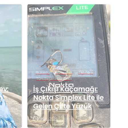
-
-
Buluntu
Mücevher
Tek Para
Tüm Başarı Hikayeleri
ev:
İş Çıkışı Kaçamağı:
n
Nokta Simplex Lite ile
Gelen Çifte Yüzük
16.06.2026