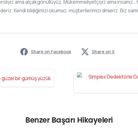
ırslıyız ama alçakgönüllüyüz. Mükemmeliyetçiyiz ama insanız… h
ederiz. Kendi bildiğimizi okumaz, müşterilerimizi dinleriz. Biz sam
Share on Facebook
Share on X
Benzer Başarı Hikayeleri