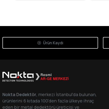
Ürün Kaydı
Nokta Dedektör
, merkezi İstanbul'da bulunan,
ürünlerini 6 kıtada 100'den fazla ülkeye ihraç
eden bir metal dedektörü üreticisi ve