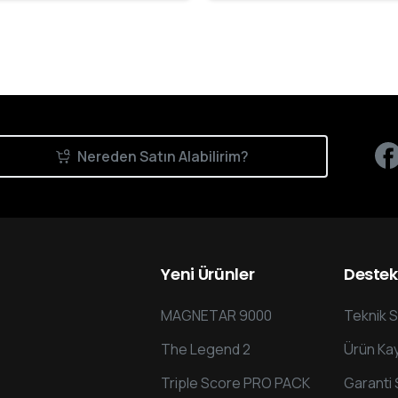
Nereden Satın Alabilirim?
Yeni
Ürünler
Destek
MAGNETAR 9000
Teknik S
The Legend 2
Ürün Kay
Triple Score PRO PACK
Garanti 