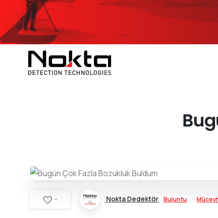
Bug
Nokta Dedektör
Buluntu
Mücev
-