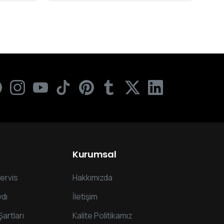
Kurumsal
ervis
Hakkımızda
dı
İletişim
Şartları
Kalite Politikamız