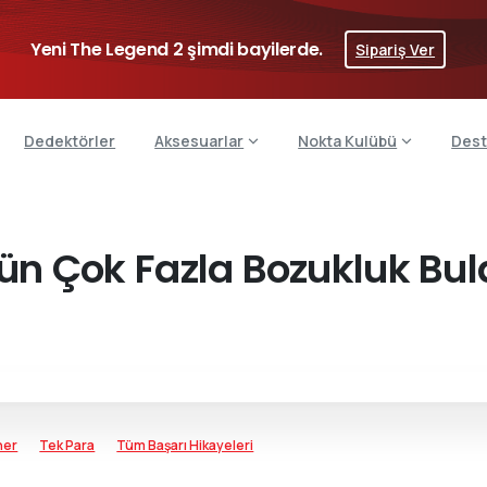
Yeni The Legend 2 şimdi bayilerde.
Sipariş Ver
Dedektörler
Aksesuarlar
Nokta Kulübü
Dest
ün Çok Fazla Bozukluk Bu
her
Tek Para
Tüm Başarı Hikayeleri