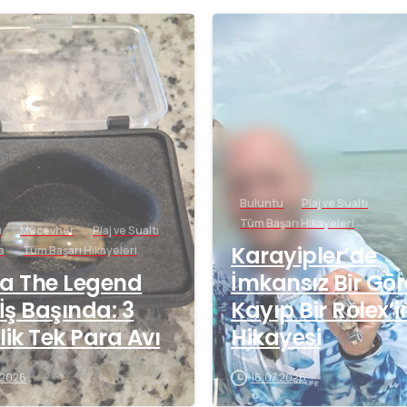
-
Buluntu
Plaj ve Sualtı
Tüm Başarı Hikayeleri
u
Mücevher
Plaj ve Sualtı
Karayipler’de
a
Tüm Başarı Hikayeleri
a The Legend
İmkansız Bir Gör
 İş Başında: 3
Kayıp Bir Rolex’i
lik Tek Para Avı
Hikayesi
.2026
16.07.2026