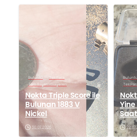
-
Buluntu
Tek Para
Bulunt
Tüm Başarı Hikayeleri
Tek Par
Nokta Triple Score ile
Nokt
Bulunan 1883 V
Yine
Nickel
Saat
30.07.2026
22.07